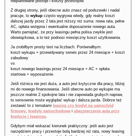
nieplanowane postoje i koszty przestojów.
Z drugiej strony, jeśli obecne auto znasz od podszewki i nadal
pracuje, to
wykup
często wygrywa wtedy, gdy realny koszt
dalszej jazdy przez 2 lata jest niższy niż suma: nowa rata, pełne
AC, opłata wstępna i ewentualne doposażenie nowego auta.
Warto pamiętać, że przy leasingu pełna polisa zwykle jest
obowiązkowa, a to też podnosi miesięczny koszt użytkowania.
Ja zrobiłbym prosty test na liczbach. Porównałbym:
koszt wykupu + przewidywany serwis przez 24 miesiące + koszt
zabudowy
vs
koszt nowego leasingu przez 24 miesiące + AC + opłata
startowa + wyposażenie.
Jeśli różnica nie jest duża, a auto jest krytyczne dla pracy, bliżej
mi do nowego finansowania. Jeśli obecne auto po wykupie ma
jeszcze realnie 2 spokojne lata i nie zapowiada grubych napraw,
to sensownie może wyglądać wykup i dalsza jazda. Dobrze też
zestawić to z tematami
leasing czy kredyt na samochód
firmowy
,
kredyty samochodowe
i
ubezpieczenie auta przy
kredycie i leasingu
.
Gdybym miał wskazać kierunek praktyczny: jeśli auto jest
narzędziem pracy i przestoje bolą bardziej niż rata, nowy leasing