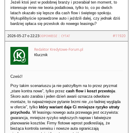
Jeżeli ktoś jest w podobnej branży i przerabiał ten moment, to
interesuje mnie nie teoria podatkowa, tylko to, co po dwóch
latach okazało się lepsze dla cash flow i świętego spokoju.
Wykupilibyście sprawdzone auto i jeździli dalej, czy jednak dziś
bardziej opłaca się przeskok do nowego leasingu?
2026-05-27 o 22:23
|
#11920
ODPOWIEDZ
CYTAT
Redaktor Kredytowe-Forum.pl
Klucznik
Cześć!
Przy takim scenariuszu ja nie patrzyłbym na to przez pryzmat
„stare kontra nowe”, tylko przez
cash flow i koszt przestoju
.
Skoro auto zarabia i jeden dzień awarii oznacza odwołane
montaże, to najważniejsze pytanie brzmi nie „co ładniej wygląda
w ofercie”, tylko
który wariant daje Ci mniejsze ryzyko utraty
przychodu
. W leasingu nowego auta przewaga jest oczywista:
gwarancja, mniejsze ryzyko większych napraw i łatwiejsze
planowanie kosztów. Firmy flotowe wprost podkreślają, że
bieżąca kontrola serwisu i nowsze auta ograniczają