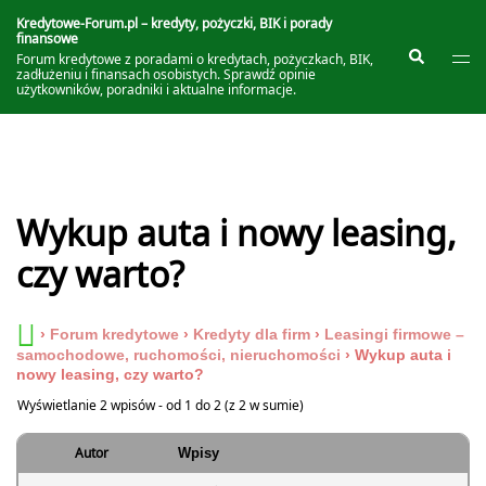
Przejdź
do
Kredytowe-Forum.pl – kredyty, pożyczki, BIK i porady
finansowe
treści
Prze
Szukaj
Forum kredytowe z poradami o kredytach, pożyczkach, BIK,
me
zadłużeniu i finansach osobistych. Sprawdź opinie
użytkowników, poradniki i aktualne informacje.
Wykup auta i nowy leasing,
czy warto?
›
Forum kredytowe
›
Kredyty dla firm
›
Leasingi firmowe –
samochodowe, ruchomości, nieruchomości
›
Wykup auta i
nowy leasing, czy warto?
Wyświetlanie 2 wpisów - od 1 do 2 (z 2 w sumie)
Autor
Wpisy