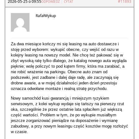
2026-05-25 o 09:55
|
#11893
ODPOWIEDZ
CYTAT
RafałWykup
Za dwa miesiące kończy mi się leasing na auto dostawcze i
stoję przed wyborem: wykupić obecne, czy wejść od razu w
kolejny leasing na nowszy model. Nie chcę też pakować się w
zbyt wysoką ratę tylko dlatego, że katalog nowego auta wygląda
pięknie; wolę policzyć to pod kątem firmy, która ma zarabiać, a
nie robić wrażenie na parkingu. Obecne auto znam od
podszewki, jest zadbane i dalej daje radę, ale zaczynają się
drobne awarie, a w mojej działalności jeden dzień przestoju
oznacza odwołane montaże i realną stratę przychodu.
Nowy samochód kusi gwarancją i mniejszym ryzykiem
serwisowym, z kolei wykup wydaje się tańszy na pierwszy rzut
oka, szczególnie że przez ostatnie lata spłaciłem już większą
część wartości. Problem w tym, że po wykupie musiałbym
jeszcze zorganizować pieniądze na doposażenie i wymianę
zabudowy, a przy nowym leasingu część kosztów mogę rozłożyć
w czasie.