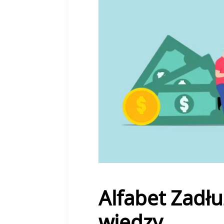
Alfabet Zadł
wiedzy.