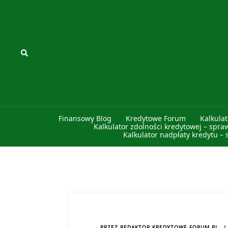
Przejdź
do
treści
Szukaj
Finansowy Blog
Kredytowe Forum
Kalkula
Kalkulator zdolności kredytowej – spra
Kalkulator nadpłaty kredytu – 
PRZEZ
REDAKTOR KREDYTOWE-FORUM.PL