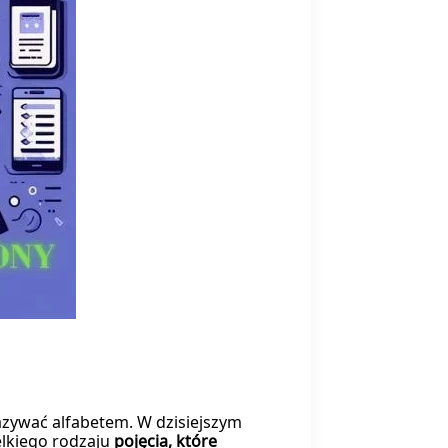
azywać alfabetem. W dzisiejszym
elkiego rodzaju
pojęcia, które