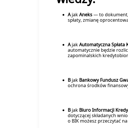
A
jak
Aneks
— to dokument, 
spłaty, zmianę oprocentowa
A
jak
Automatyczna Spłata 
automatycznie będzie rozlic
zapominalskich kredytobio
B
jak
Bankowy Fundusz Gwa
ochrona środków finansowy
B
jak
Biuro Informacji Kred
dotyczącej składanych wnio
o BIK możesz przeczytać n