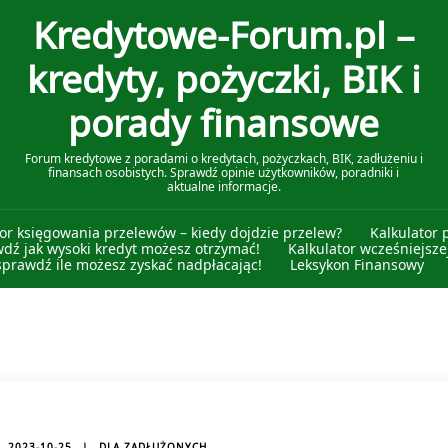
Kredytowe-Forum.pl –
kredyty, pożyczki, BIK i
porady finansowe
Forum kredytowe z poradami o kredytach, pożyczkach, BIK, zadłużeniu i
finansach osobistych. Sprawdź opinie użytkowników, poradniki i
aktualne informacje.
tor księgowania przelewów – kiedy dojdzie przelew?
Kalkulator 
wdź jak wysoki kredyt możesz otrzymać!
Kalkulator wcześniejszej
sprawdź ile możesz zyskać nadpłacając!
Leksykon Finansowy
2023-10-25
DLA ZADŁUŻONYCH