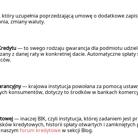
który uzupełnia poprzedzającą umowę o dodatkowe zapisy,
nia, zmiany waluty.
Kredytu
— to swego rodzaju gwarancja dla podmiotu udzie
zany z danej raty w konkretnej dacie. Automatyczne spłaty 
rców.
rancyjny
— krajowa instytucja powołana za pomocą ustaw
ch konsumentów, dotyczy to środków w bankach komercyjn
ytowej
— inaczej BIK, czyli instytucja, której zadaniem jest
sków kredytowych, historii spłaty otwartych i zamkniętyc
a naszym
forum kredytowe
w sekcji Blog.