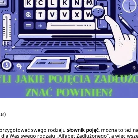
te)
a przygotować swego rodzaju
słownik pojęć
, można to też n
 dla Was swego rodzaju „Alfabet Zadłużonego”, a więc wsz