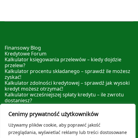
Finansowy Blog
Kredytowe Forum
Kalkulator księgowania przelewów – kiedy dojdzie
przelew?
Kalkulator procentu składanego – sprawdź ile możesz
zyskać!
Kalkulator zdolności kredytowej – sprawdź jak wysoki
kredyt możesz otrzymać!
Kalkulator wcześniejszej spłaty kredytu – ile zwrotu
dostaniesz?
Kalkulator nadpłaty kredytu – sprawdź ile możesz
zyskać nadpłacając!
Cenimy prywatność użytkowników
Leksykon Finansowy
Polityka prywatności
Używamy plików cookie, aby poprawić jakość
O nas
przeglądania, wyświetlać reklamy lub treści dostosowane