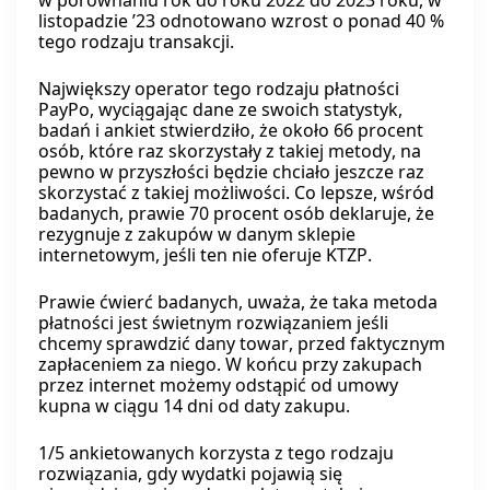
w porównaniu rok do roku 2022 do 2023 roku, w
listopadzie ’23 odnotowano wzrost o ponad 40 %
tego rodzaju transakcji.
Największy operator tego rodzaju płatności
PayPo, wyciągając dane ze swoich statystyk,
badań i ankiet stwierdziło, że około 66 procent
osób, które raz skorzystały z takiej metody, na
pewno w przyszłości będzie chciało jeszcze raz
skorzystać z takiej możliwości. Co lepsze, wśród
badanych, prawie 70 procent osób deklaruje, że
rezygnuje z zakupów w danym sklepie
internetowym, jeśli ten nie oferuje KTZP.
Prawie ćwierć badanych, uważa, że taka metoda
płatności jest świetnym rozwiązaniem jeśli
chcemy sprawdzić dany towar, przed faktycznym
zapłaceniem za niego. W końcu przy zakupach
przez internet możemy odstąpić od umowy
kupna w ciągu 14 dni od daty zakupu.
1/5 ankietowanych korzysta z tego rodzaju
rozwiązania, gdy wydatki pojawią się