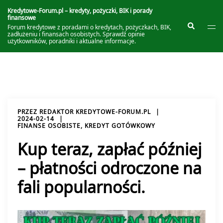
Przejdź
do
Kredytowe-Forum.pl – kredyty, pożyczki, BIK i porady
finansowe
treści
Prze
Szukaj
Forum kredytowe z poradami o kredytach, pożyczkach, BIK,
me
zadłużeniu i finansach osobistych. Sprawdź opinie
użytkowników, poradniki i aktualne informacje.
PRZEZ
REDAKTOR KREDYTOWE-FORUM.PL
2024-02-14
FINANSE OSOBISTE
,
KREDYT GOTÓWKOWY
Kup teraz, zapłać później
– płatności odroczone na
fali popularności.