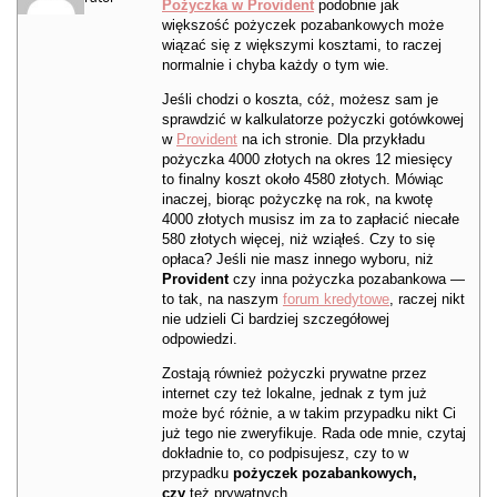
Pożyczka w Provident
podobnie jak
większość pożyczek pozabankowych może
wiązać się z większymi kosztami, to raczej
normalnie i chyba każdy o tym wie.
Jeśli chodzi o koszta, cóż, możesz sam je
sprawdzić w kalkulatorze pożyczki gotówkowej
w
Provident
na ich stronie. Dla przykładu
pożyczka 4000 złotych na okres 12 miesięcy
to finalny koszt około 4580 złotych. Mówiąc
inaczej, biorąc pożyczkę na rok, na kwotę
4000 złotych musisz im za to zapłacić niecałe
580 złotych więcej, niż wziąłeś. Czy to się
opłaca? Jeśli nie masz innego wyboru, niż
Provident
czy inna pożyczka pozabankowa —
to tak, na naszym
forum kredytowe
, raczej nikt
nie udzieli Ci bardziej szczegółowej
odpowiedzi.
Zostają również pożyczki prywatne przez
internet czy też lokalne, jednak z tym już
może być różnie, a w takim przypadku nikt Ci
już tego nie zweryfikuje. Rada ode mnie, czytaj
dokładnie to, co podpisujesz, czy to w
przypadku
pożyczek pozabankowych,
czy
też prywatnych.