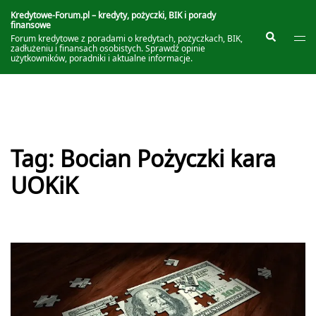
Przejdź
do
Kredytowe-Forum.pl – kredyty, pożyczki, BIK i porady
finansowe
treści
Prze
Szukaj
Forum kredytowe z poradami o kredytach, pożyczkach, BIK,
me
zadłużeniu i finansach osobistych. Sprawdź opinie
użytkowników, poradniki i aktualne informacje.
Tag:
Bocian Pożyczki kara
UOKiK