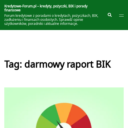
Przejdź
do
Kredytowe-Forum.pl – kredyty, pożyczki, BIK i porady
finansowe
treści
Prze
Szukaj
Forum kredytowe z poradami o kredytach, pożyczkach, BIK,
me
zadłużeniu i finansach osobistych. Sprawdź opinie
użytkowników, poradniki i aktualne informacje.
Tag:
darmowy raport BIK