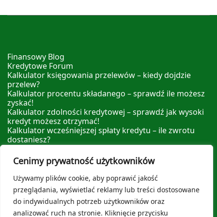
Finansowy Blog
Kredytowe Forum
Kalkulator księgowania przelewów – kiedy dojdzie
przelew?
Kalkulator procentu składanego – sprawdź ile możesz
zyskać!
Kalkulator zdolności kredytowej – sprawdź jak wysoki
kredyt możesz otrzymać!
Kalkulator wcześniejszej spłaty kredytu – ile zwrotu
dostaniesz?
Kalkulator nadpłaty kredytu – sprawdź ile możesz
zyskać nadpłacając!
Cenimy prywatność użytkowników
Leksykon Finansowy
Polityka prywatności
Używamy plików cookie, aby poprawić jakość
O nas
przeglądania, wyświetlać reklamy lub treści dostosowane
do indywidualnych potrzeb użytkowników oraz
analizować ruch na stronie. Kliknięcie przycisku