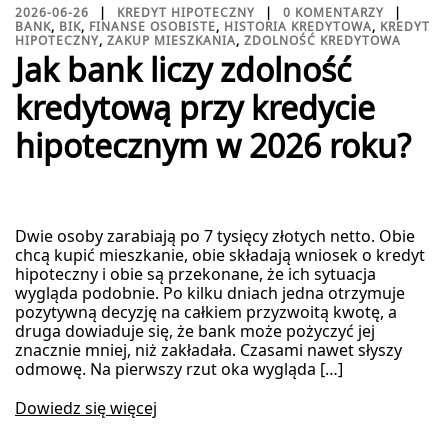
2026-06-26
KREDYT HIPOTECZNY
0 KOMENTARZY
BANK
,
BIK
,
FINANSE OSOBISTE
,
HISTORIA KREDYTOWA
,
KREDYT
HIPOTECZNY
,
ZAKUP MIESZKANIA
,
ZDOLNOŚĆ KREDYTOWA
Jak bank liczy zdolność
kredytową przy kredycie
hipotecznym w 2026 roku?
Dwie osoby zarabiają po 7 tysięcy złotych netto. Obie
chcą kupić mieszkanie, obie składają wniosek o kredyt
hipoteczny i obie są przekonane, że ich sytuacja
wygląda podobnie. Po kilku dniach jedna otrzymuje
pozytywną decyzję na całkiem przyzwoitą kwotę, a
druga dowiaduje się, że bank może pożyczyć jej
znacznie mniej, niż zakładała. Czasami nawet słyszy
odmowę. Na pierwszy rzut oka wygląda […]
Dowiedz się więcej