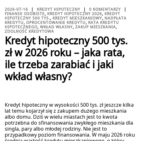
2026-07-16
KREDYT HIPOTECZNY
0 KOMENTARZY
FINANSE OSOBISTE
,
KREDYT HIPOTECZNY 2026
,
KREDYT
HIPOTECZNY 500 TYS.
,
KREDYT MIESZKANIOWY
,
NADPŁATA
KREDYTU
,
OPROCENTOWANIE KREDYTU
,
RATA KREDYTU
HIPOTECZNEGO
,
WKŁAD WŁASNY
,
ZAKUP MIESZKANIA
,
ZDOLNOŚĆ KREDYTOWA
Kredyt hipoteczny 500 tys.
zł w 2026 roku – jaka rata,
ile trzeba zarabiać i jaki
wkład własny?
Kredyt hipoteczny w wysokości 500 tys. zł jeszcze kilka
lat temu kojarzył się z zakupem dużego mieszkania
albo domu. Dziś w wielu miastach jest to kwota
potrzebna do sfinansowania zwykłego mieszkania dla
singla, pary albo młodej rodziny. Nie jest to
przypadkowy poziom finansowania. W maju 2026 roku
średnia wartość kredytu mieszkaniowego, o który