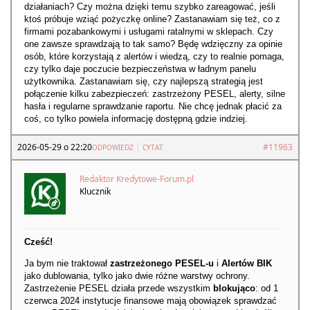
działaniach? Czy można dzięki temu szybko zareagować, jeśli
ktoś próbuje wziąć pożyczkę online? Zastanawiam się też, co z
firmami pozabankowymi i usługami ratalnymi w sklepach. Czy
one zawsze sprawdzają to tak samo? Będę wdzięczny za opinie
osób, które korzystają z alertów i wiedzą, czy to realnie pomaga,
czy tylko daje poczucie bezpieczeństwa w ładnym panelu
użytkownika. Zastanawiam się, czy najlepszą strategią jest
połączenie kilku zabezpieczeń: zastrzeżony PESEL, alerty, silne
hasła i regularne sprawdzanie raportu. Nie chcę jednak płacić za
coś, co tylko powiela informację dostępną gdzie indziej.
2026-05-29 o 22:20
|
#11963
ODPOWIEDZ
CYTAT
Redaktor Kredytowe-Forum.pl
Klucznik
Cześć!
Ja bym nie traktował
zastrzeżonego PESEL-u
i
Alertów BIK
jako dublowania, tylko jako dwie różne warstwy ochrony.
Zastrzeżenie PESEL działa przede wszystkim
blokująco
: od 1
czerwca 2024 instytucje finansowe mają obowiązek sprawdzać