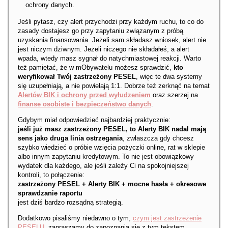
ochrony danych.
Jeśli pytasz, czy alert przychodzi przy każdym ruchu, to co do
zasady dostajesz go przy zapytaniu związanym z próbą
uzyskania finansowania. Jeżeli sam składasz wniosek, alert nie
jest niczym dziwnym. Jeżeli niczego nie składałeś, a alert
wpada, wtedy masz sygnał do natychmiastowej reakcji. Warto
też pamiętać, że w mObywatelu możesz sprawdzić,
kto
weryfikował Twój zastrzeżony PESEL
, więc te dwa systemy
się uzupełniają, a nie powielają 1:1. Dobrze też zerknąć na temat
Alertów BIK i ochrony przed wyłudzeniem
oraz szerzej na
finanse osobiste i bezpieczeństwo danych
.
Gdybym miał odpowiedzieć najbardziej praktycznie:
jeśli już masz zastrzeżony PESEL, to Alerty BIK nadal mają
sens jako druga linia ostrzegania
, zwłaszcza gdy chcesz
szybko wiedzieć o próbie wzięcia pożyczki online, rat w sklepie
albo innym zapytaniu kredytowym. To nie jest obowiązkowy
wydatek dla każdego, ale jeśli zależy Ci na spokojniejszej
kontroli, to połączenie:
zastrzeżony PESEL + Alerty BIK + mocne hasła + okresowe
sprawdzanie raportu
jest dziś bardzo rozsądną strategią.
Dodatkowo pisaliśmy niedawno o tym,
czym jest zastrzeżenie
PESELU
, zapraszamy do zapoznania się z tym tekstem.