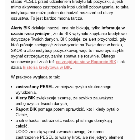
status PESEL przed udzieleniem kredytu lub pożyczki, a jeśli
mimo aktywnego zastrzeżenia ktoś udzieli zobowiązania, to taka
instytucja nie może potem dochodzić roszczeń od ofiary
oszustwa. To jest bardzo mocna tarcza.
Alerty BIK
działają inaczej: one nie blokują, tylko
informują w
czasie rzeczywistym
, że do BIK wpłynęło zapytanie kredytowe
dotyczące Twoich danych. BIK podaje, że alert przychodzi, gdy
ktoś próbuje zaciągnąć zobowiązanie na Twoje dane w banku,
SKOK-u albo instytucji pożyczkowej, więc to może być szybki
sygnał ostrzegawczy, zanim sprawa się rozwinie. Dlatego
sensownie jest znać też
co znajduje się w Raporcie BIK
i jak
działa
historia kredytowa w BIK
.
W praktyce wygląda to tak:
zastrzeżony PESEL
zmniejsza ryzyko skutecznego
wyłudzenia,
Alerty BIK
zwiększają szansę, że szybko zauważysz
próbę użycia Twoich danych,
Raport BIK
pomaga potem sprawdzić, kto i kiedy pytał o
Ciebie,
a silne hasła i ostrożność wobec phishingu domykają
całość.
UODO zresztą wprost zwracało uwagę, że samo
zastrzeżenie PESEL to ważny krok, ale nie jedyny element