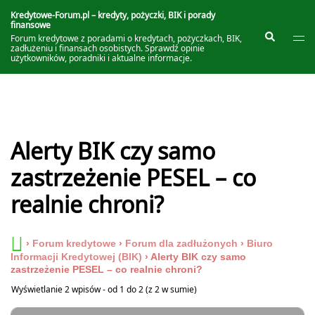
Przejdź
do
Kredytowe-Forum.pl – kredyty, pożyczki, BIK i porady
finansowe
treści
Prze
Szukaj
Forum kredytowe z poradami o kredytach, pożyczkach, BIK,
me
zadłużeniu i finansach osobistych. Sprawdź opinie
użytkowników, poradniki i aktualne informacje.
Alerty BIK czy samo
zastrzeżenie PESEL – co
realnie chroni?
›
Forum kredytowe
›
Forum dla zadłużonych
›
Biuro
Informacji Kredytowej (BIK)
›
Alerty BIK czy samo
zastrzeżenie PESEL – co realnie chroni?
Wyświetlanie 2 wpisów - od 1 do 2 (z 2 w sumie)