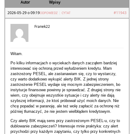
Autor
Wpisy
2026-05-29 o 09:19
|
#11943
ODPOWIEDZ
CYTAT
Franek22
Witam.
Po kilku informacjach o wyciekach danych zacząłem bardziej
interesować się ochroną przed wyłudzeniem kredytu. Mam
zastrzeżony PESEL, ale zastanawiam się, czy to wystarczy,
czy warto dodatkowo wykupić alerty BIK. Z jednej strony
zastrzeżenie PESEL wydaje się mocnym zabezpieczeniem, bo
instytucje finansowe powinny je sprawdzać. Z drugiej strony nie
wiem, czy obejmuje wszystkie sytuacje i czy alerty nie dają
szybszej informacji, że ktoś próbował użyć moich danych. Nie
chcę popadać w paranoję, ale też wolę zapłacić za ochronę niż
później tłumaczyć, że nie jestem wielbłądem kredytowym.
Czy alerty BIK mają sens przy zastrzeżonym PESEL-u, czy to
dublowanie zabezpieczeń? Interesuje mnie praktyka: czy alert
przychodzi przy każdym zapytaniu, czy tylko przy konkretnych