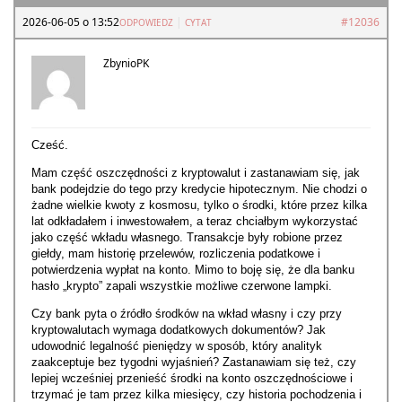
2026-06-05 o 13:52
|
#12036
ODPOWIEDZ
CYTAT
ZbynioPK
Cześć.
Mam część oszczędności z kryptowalut i zastanawiam się, jak
bank podejdzie do tego przy kredycie hipotecznym. Nie chodzi o
żadne wielkie kwoty z kosmosu, tylko o środki, które przez kilka
lat odkładałem i inwestowałem, a teraz chciałbym wykorzystać
jako część wkładu własnego. Transakcje były robione przez
giełdy, mam historię przelewów, rozliczenia podatkowe i
potwierdzenia wypłat na konto. Mimo to boję się, że dla banku
hasło „krypto” zapali wszystkie możliwe czerwone lampki.
Czy bank pyta o źródło środków na wkład własny i czy przy
kryptowalutach wymaga dodatkowych dokumentów? Jak
udowodnić legalność pieniędzy w sposób, który analityk
zaakceptuje bez tygodni wyjaśnień? Zastanawiam się też, czy
lepiej wcześniej przenieść środki na konto oszczędnościowe i
trzymać je tam przez kilka miesięcy, czy historia pochodzenia i