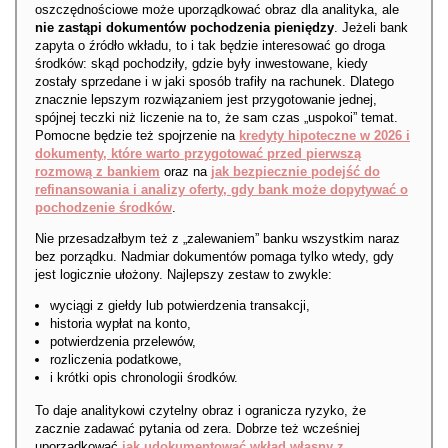
oszczędnościowe może uporządkować obraz dla analityka, ale
nie zastąpi dokumentów pochodzenia pieniędzy
. Jeżeli bank
zapyta o źródło wkładu, to i tak będzie interesować go droga
środków: skąd pochodziły, gdzie były inwestowane, kiedy
zostały sprzedane i w jaki sposób trafiły na rachunek. Dlatego
znacznie lepszym rozwiązaniem jest przygotowanie jednej,
spójnej teczki niż liczenie na to, że sam czas „uspokoi” temat.
Pomocne będzie też spojrzenie na
kredyty hipoteczne w 2026 i
dokumenty, które warto przygotować przed pierwszą
rozmową z bankiem
oraz na
jak bezpiecznie podejść do
refinansowania i analizy oferty, gdy bank może dopytywać o
pochodzenie środków
.
Nie przesadzałbym też z „zalewaniem” banku wszystkim naraz
bez porządku. Nadmiar dokumentów pomaga tylko wtedy, gdy
jest logicznie ułożony. Najlepszy zestaw to zwykle:
wyciągi z giełdy lub potwierdzenia transakcji,
historia wypłat na konto,
potwierdzenia przelewów,
rozliczenia podatkowe,
i krótki opis chronologii środków.
To daje analitykowi czytelny obraz i ogranicza ryzyko, że
zacznie zadawać pytania od zera. Dobrze też wcześniej
uporządkować
jak udokumentować wkład własny z