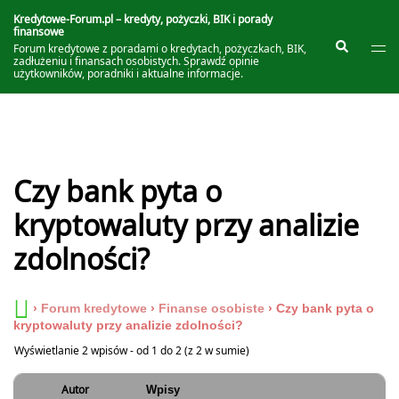
Przejdź
do
Kredytowe-Forum.pl – kredyty, pożyczki, BIK i porady
finansowe
treści
Prze
Szukaj
Forum kredytowe z poradami o kredytach, pożyczkach, BIK,
me
zadłużeniu i finansach osobistych. Sprawdź opinie
użytkowników, poradniki i aktualne informacje.
Czy bank pyta o
kryptowaluty przy analizie
zdolności?
›
Forum kredytowe
›
Finanse osobiste
›
Czy bank pyta o
kryptowaluty przy analizie zdolności?
Wyświetlanie 2 wpisów - od 1 do 2 (z 2 w sumie)
Autor
Wpisy