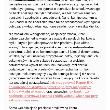
pieniądze są już dziś na koncie. W praktyce przy hipotece i tak
trzeba być gotowym na pytania o pochodzenie wkładu własnego,
bo bank analizuje nie tylko zdolność, ale też bezpieczeństwo
transakcji i zgodność z procedurami. Na rynku hipotecznym w
2026 nadal duże znaczenie mają także standardowe wymagania
dotyczące wkładu własnego, cross-sellu i oceny ryzyka klienta.
Nie znalazłem wiarygodnego, oficjalnego źródła, które
potwierdzałoby jedną wspólną zasadę dla polskich banków w
stylu: „krypto jest akceptowane bez problemu jako wkład
własny”. To sugeruje, że praktyka jest raczej
indywidualna i
ostrożna
, zależna od konkretnego banku i jakości dokumentów.
W takiej sytuacji najlepiej przygotować pełny, logiczny łańcuch
dokumentów: historię zakupu i sprzedaży na giełdzie,
potwierdzenia wypłat na rachunek bankowy, rozliczenia
podatkowe i historię przelewów między rachunkami. Taki
porządek dokumentacyjny zwykle pomaga bardziej niż samo
„przetrzymanie” środków przez kilka miesięcy na koncie. Warto
też wcześniej uporządkować
jak przygotować Raport BIK i
dokumenty do kredytu hipotecznego przy nietypowym
źródle wkładu własnego
oraz sprawdzić
jak bank liczy
zdolność kredytową i ocenia źródło wkładu własnego przy
zakupie mieszkania
.
Samo wcześniejsze przelanie środków na konto