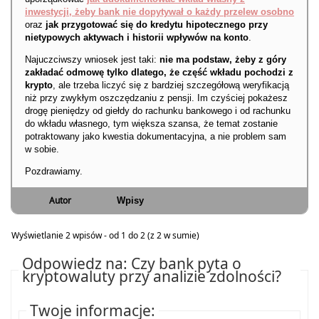
inwestycji, żeby bank nie dopytywał o każdy przelew osobno
oraz
jak przygotować się do kredytu hipotecznego przy
nietypowych aktywach i historii wpływów na konto
.
Najuczciwszy wniosek jest taki:
nie ma podstaw, żeby z góry
zakładać odmowę tylko dlatego, że część wkładu pochodzi z
krypto
, ale trzeba liczyć się z bardziej szczegółową weryfikacją
niż przy zwykłym oszczędzaniu z pensji. Im czyściej pokażesz
drogę pieniędzy od giełdy do rachunku bankowego i od rachunku
do wkładu własnego, tym większa szansa, że temat zostanie
potraktowany jako kwestia dokumentacyjna, a nie problem sam
w sobie.
Pozdrawiamy.
Autor
Wpisy
Wyświetlanie 2 wpisów - od 1 do 2 (z 2 w sumie)
Odpowiedz na: Czy bank pyta o
kryptowaluty przy analizie zdolności?
Twoje informacje: