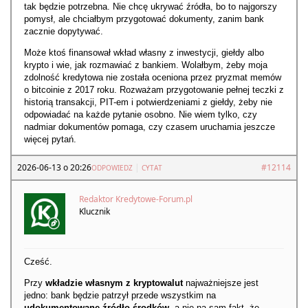
tak będzie potrzebna. Nie chcę ukrywać źródła, bo to najgorszy
pomysł, ale chciałbym przygotować dokumenty, zanim bank
zacznie dopytywać.
Może ktoś finansował wkład własny z inwestycji, giełdy albo
krypto i wie, jak rozmawiać z bankiem. Wolałbym, żeby moja
zdolność kredytowa nie została oceniona przez pryzmat memów
o bitcoinie z 2017 roku. Rozważam przygotowanie pełnej teczki z
historią transakcji, PIT-em i potwierdzeniami z giełdy, żeby nie
odpowiadać na każde pytanie osobno. Nie wiem tylko, czy
nadmiar dokumentów pomaga, czy czasem uruchamia jeszcze
więcej pytań.
2026-06-13 o 20:26
|
#12114
ODPOWIEDZ
CYTAT
Redaktor Kredytowe-Forum.pl
Klucznik
Cześć.
Przy
wkładzie własnym z kryptowalut
najważniejsze jest
jedno: bank będzie patrzył przede wszystkim na
udokumentowane źródło środków
, a nie na sam fakt, że