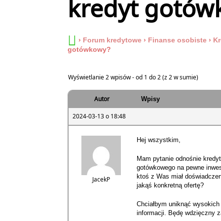
kredyt gotów
›
Forum kredytowe
›
Finanse osobiste
›
Kr
gotówkowy?
Wyświetlanie 2 wpisów - od 1 do 2 (z 2 w sumie)
Autor
Wpisy
2024-03-13 o 18:48
Hej wszystkim,
Mam pytanie odnośnie kredy
gotówkowego na pewne inwest
ktoś z Was miał doświadczeni
JacekP
jakąś konkretną ofertę?
Chciałbym uniknąć wysokich k
informacji. Będę wdzięczny z