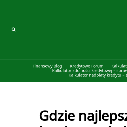
Przejdź
do
treści
Szukaj
Finansowy Blog
Kredytowe Forum
Kalkula
Kalkulator zdolności kredytowej – spra
Kalkulator nadpłaty kredytu – 
Gdzie najleps