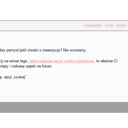
|
#2631
ODPOWIEDZ
CYTAT
bry pomysł jeśli chodzi o inwestycje? Nie oceniamy.
cji na temat tego,
gdzie najlepiej wziąć kredyt gotówkowy
, to właśnie Ci
nięty i ciekawy wątek na forum.
 opcji „szukaj”.