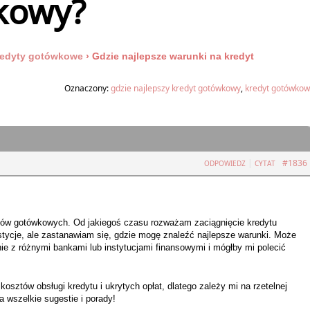
kowy?
edyty gotówkowe
›
Gdzie najlepsze warunki na kredyt
Oznaczony:
gdzie najlepszy kredyt gotówkowy
,
kredyt gotówkow
|
#1836
ODPOWIEDZ
CYTAT
tów gotówkowych. Od jakiegoś czasu rozważam zaciągnięcie kredytu
ycje, ale zastanawiam się, gdzie mogę znaleźć najlepsze warunki. Może
e z różnymi bankami lub instytucjami finansowymi i mógłby mi polecić
osztów obsługi kredytu i ukrytych opłat, dlatego zależy mi na rzetelnej
a wszelkie sugestie i porady!