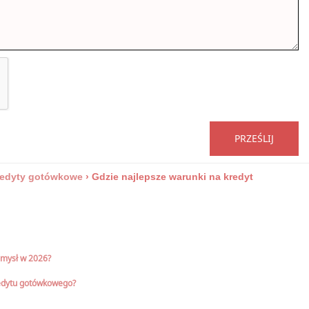
PRZEŚLIJ
edyty gotówkowe
›
Gdzie najlepsze warunki na kredyt
omysł w 2026?
redytu gotówkowego?