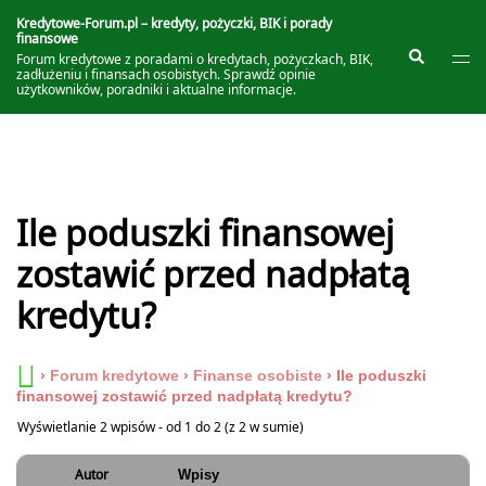
Przejdź
do
Kredytowe-Forum.pl – kredyty, pożyczki, BIK i porady
finansowe
treści
Prze
Szukaj
Forum kredytowe z poradami o kredytach, pożyczkach, BIK,
me
zadłużeniu i finansach osobistych. Sprawdź opinie
użytkowników, poradniki i aktualne informacje.
Ile poduszki finansowej
zostawić przed nadpłatą
kredytu?
›
Forum kredytowe
›
Finanse osobiste
›
Ile poduszki
finansowej zostawić przed nadpłatą kredytu?
Wyświetlanie 2 wpisów - od 1 do 2 (z 2 w sumie)
Autor
Wpisy