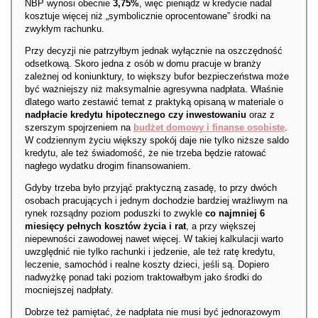
NBP wynosi obecnie
3,75%
, więc pieniądz w kredycie nadal
kosztuje więcej niż „symbolicznie oprocentowane” środki na
zwykłym rachunku.
Przy decyzji nie patrzyłbym jednak wyłącznie na oszczędność
odsetkową. Skoro jedna z osób w domu pracuje w branży
zależnej od koniunktury, to większy bufor bezpieczeństwa może
być ważniejszy niż maksymalnie agresywna nadpłata. Właśnie
dlatego warto zestawić temat z praktyką opisaną w materiale o
nadpłacie kredytu hipotecznego czy inwestowaniu
oraz z
szerszym spojrzeniem na
budżet domowy i finanse osobiste
.
W codziennym życiu większy spokój daje nie tylko niższe saldo
kredytu, ale też świadomość, że nie trzeba będzie ratować
nagłego wydatku drogim finansowaniem.
Gdyby trzeba było przyjąć praktyczną zasadę, to przy dwóch
osobach pracujących i jednym dochodzie bardziej wrażliwym na
rynek rozsądny poziom poduszki to zwykle
co najmniej 6
miesięcy pełnych kosztów życia i rat
, a przy większej
niepewności zawodowej nawet więcej. W takiej kalkulacji warto
uwzględnić nie tylko rachunki i jedzenie, ale też ratę kredytu,
leczenie, samochód i realne koszty dzieci, jeśli są. Dopiero
nadwyżkę ponad taki poziom traktowałbym jako środki do
mocniejszej nadpłaty.
Dobrze też pamiętać, że nadpłata nie musi być jednorazowym