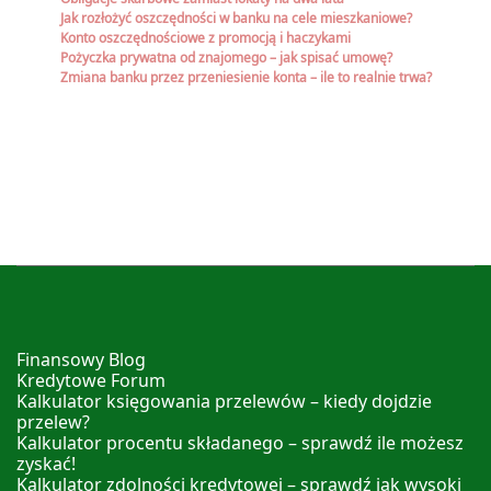
Jak rozłożyć oszczędności w banku na cele mieszkaniowe?
Konto oszczędnościowe z promocją i haczykami
Pożyczka prywatna od znajomego – jak spisać umowę?
Zmiana banku przez przeniesienie konta – ile to realnie trwa?
Finansowy Blog
Kredytowe Forum
Kalkulator księgowania przelewów – kiedy dojdzie
przelew?
Kalkulator procentu składanego – sprawdź ile możesz
zyskać!
Kalkulator zdolności kredytowej – sprawdź jak wysoki