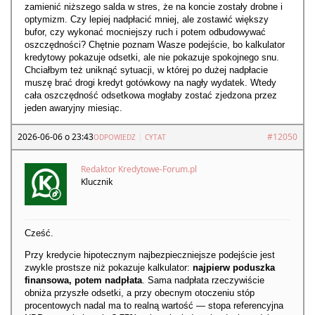
zamienić niższego salda w stres, że na koncie zostały drobne i
optymizm. Czy lepiej nadpłacić mniej, ale zostawić większy
bufor, czy wykonać mocniejszy ruch i potem odbudowywać
oszczędności? Chętnie poznam Wasze podejście, bo kalkulator
kredytowy pokazuje odsetki, ale nie pokazuje spokojnego snu.
Chciałbym też uniknąć sytuacji, w której po dużej nadpłacie
muszę brać drogi kredyt gotówkowy na nagły wydatek. Wtedy
cała oszczędność odsetkowa mogłaby zostać zjedzona przez
jeden awaryjny miesiąc.
2026-06-06 o 23:43
|
#12050
ODPOWIEDZ
CYTAT
Redaktor Kredytowe-Forum.pl
Klucznik
Cześć.
Przy kredycie hipotecznym najbezpieczniejsze podejście jest
zwykle prostsze niż pokazuje kalkulator:
najpierw poduszka
finansowa, potem nadpłata
. Sama nadpłata rzeczywiście
obniża przyszłe odsetki, a przy obecnym otoczeniu stóp
procentowych nadal ma to realną wartość — stopa referencyjna