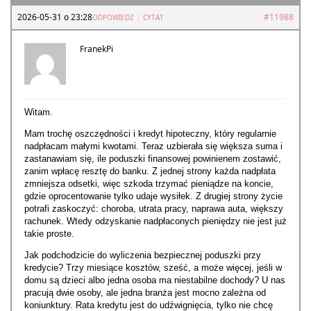
2026-05-31 o 23:28
|
#11988
ODPOWIEDZ
CYTAT
FranekPi
Witam.
Mam trochę oszczędności i kredyt hipoteczny, który regularnie
nadpłacam małymi kwotami. Teraz uzbierała się większa suma i
zastanawiam się, ile poduszki finansowej powinienem zostawić,
zanim wpłacę resztę do banku. Z jednej strony każda nadpłata
zmniejsza odsetki, więc szkoda trzymać pieniądze na koncie,
gdzie oprocentowanie tylko udaje wysiłek. Z drugiej strony życie
potrafi zaskoczyć: choroba, utrata pracy, naprawa auta, większy
rachunek. Wtedy odzyskanie nadpłaconych pieniędzy nie jest już
takie proste.
Jak podchodzicie do wyliczenia bezpiecznej poduszki przy
kredycie? Trzy miesiące kosztów, sześć, a może więcej, jeśli w
domu są dzieci albo jedna osoba ma niestabilne dochody? U nas
pracują dwie osoby, ale jedna branża jest mocno zależna od
koniunktury. Rata kredytu jest do udźwignięcia, tylko nie chcę