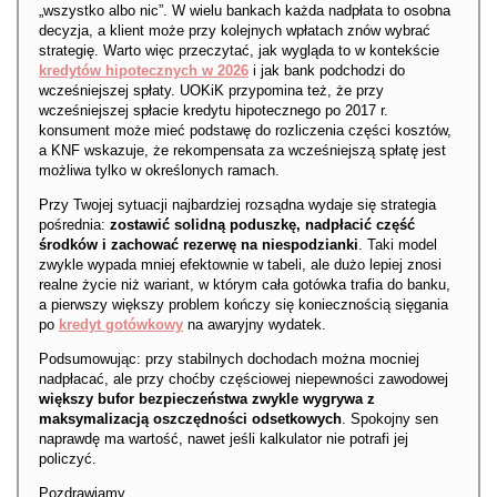
„wszystko albo nic”. W wielu bankach każda nadpłata to osobna
decyzja, a klient może przy kolejnych wpłatach znów wybrać
strategię. Warto więc przeczytać, jak wygląda to w kontekście
kredytów hipotecznych w 2026
i jak bank podchodzi do
wcześniejszej spłaty. UOKiK przypomina też, że przy
wcześniejszej spłacie kredytu hipotecznego po 2017 r.
konsument może mieć podstawę do rozliczenia części kosztów,
a KNF wskazuje, że rekompensata za wcześniejszą spłatę jest
możliwa tylko w określonych ramach.
Przy Twojej sytuacji najbardziej rozsądna wydaje się strategia
pośrednia:
zostawić solidną poduszkę, nadpłacić część
środków i zachować rezerwę na niespodzianki
. Taki model
zwykle wypada mniej efektownie w tabeli, ale dużo lepiej znosi
realne życie niż wariant, w którym cała gotówka trafia do banku,
a pierwszy większy problem kończy się koniecznością sięgania
po
kredyt gotówkowy
na awaryjny wydatek.
Podsumowując: przy stabilnych dochodach można mocniej
nadpłacać, ale przy choćby częściowej niepewności zawodowej
większy bufor bezpieczeństwa zwykle wygrywa z
maksymalizacją oszczędności odsetkowych
. Spokojny sen
naprawdę ma wartość, nawet jeśli kalkulator nie potrafi jej
policzyć.
Pozdrawiamy.