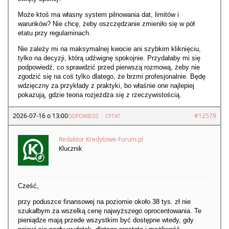
Może ktoś ma własny system pilnowania dat, limitów i
warunków? Nie chcę, żeby oszczędzanie zmieniło się w pół
etatu przy regulaminach.
Nie zależy mi na maksymalnej kwocie ani szybkim kliknięciu,
tylko na decyzji, którą udźwignę spokojnie. Przydałaby mi się
podpowiedź, co sprawdzić przed pierwszą rozmową, żeby nie
zgodzić się na coś tylko dlatego, że brzmi profesjonalnie. Będę
wdzięczny za przykłady z praktyki, bo właśnie one najlepiej
pokazują, gdzie teoria rozjeżdża się z rzeczywistością.
2026-07-16 o 13:00
|
#12579
ODPOWIEDZ
CYTAT
Redaktor Kredytowe-Forum.pl
Klucznik
Cześć,
przy poduszce finansowej na poziomie około 38 tys. zł nie
szukałbym za wszelką cenę najwyższego oprocentowania. Te
pieniądze mają przede wszystkim być dostępne wtedy, gdy