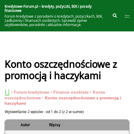
Przejdź
do
Kredytowe-Forum.pl – kredyty, pożyczki, BIK i porady
finansowe
treści
Prze
Szukaj
Forum kredytowe z poradami o kredytach, pożyczkach, BIK,
me
zadłużeniu i finansach osobistych. Sprawdź opinie
użytkowników, poradniki i aktualne informacje.
Konto oszczędnościowe z
promocją i haczykami
›
Forum kredytowe
›
Finanse osobiste
›
Konta
oszczędnościowe
›
Konto oszczędnościowe z promocją i
haczykami
Wyświetlanie 2 wpisów - od 1 do 2 (z 2 w sumie)
Autor
Wpisy