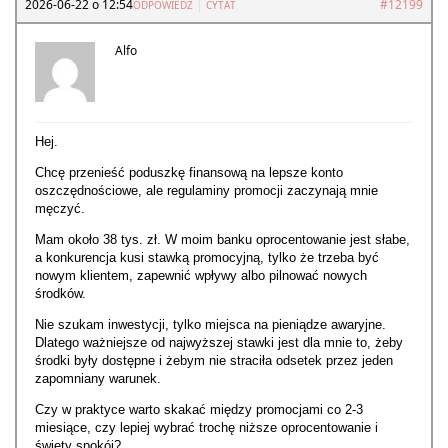
2026-06-22 o 12:54
|
#12199
ODPOWIEDZ
CYTAT
Alfo
Hej.
Chcę przenieść poduszkę finansową na lepsze konto
oszczędnościowe, ale regulaminy promocji zaczynają mnie
męczyć.
Mam około 38 tys. zł. W moim banku oprocentowanie jest słabe,
a konkurencja kusi stawką promocyjną, tylko że trzeba być
nowym klientem, zapewnić wpływy albo pilnować nowych
środków.
Nie szukam inwestycji, tylko miejsca na pieniądze awaryjne.
Dlatego ważniejsze od najwyższej stawki jest dla mnie to, żeby
środki były dostępne i żebym nie straciła odsetek przez jeden
zapomniany warunek.
Czy w praktyce warto skakać między promocjami co 2-3
miesiące, czy lepiej wybrać trochę niższe oprocentowanie i
święty spokój?