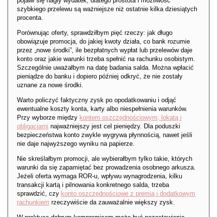
pojawi się nagły wydatek, dlatego prostota i możliwość
szybkiego przelewu są ważniejsze niż ostatnie kilka dziesiątych
procenta.
Porównując oferty, sprawdziłbym pięć rzeczy: jak długo
obowiązuje promocja, do jakiej kwoty działa, co bank rozumie
przez „nowe środki”, ile bezpłatnych wypłat lub przelewów daje
konto oraz jakie warunki trzeba spełnić na rachunku osobistym.
Szczególnie uważałbym na datę badania salda. Można wpłacić
pieniądze do banku i dopiero później odkryć, że nie zostały
uznane za nowe środki.
Warto policzyć faktyczny zysk po opodatkowaniu i odjąć
ewentualne koszty konta, karty albo niespełnienia warunków.
Przy wyborze między
kontem oszczędnościowym, lokatą i
obligacjami
najważniejszy jest cel pieniędzy. Dla poduszki
bezpieczeństwa konto zwykle wygrywa płynnością, nawet jeśli
nie daje najwyższego wyniku na papierze.
Nie skreślałbym promocji, ale wybierałbym tylko takie, których
warunki da się zapamiętać bez prowadzenia osobnego arkusza.
Jeżeli oferta wymaga ROR-u, wpływu wynagrodzenia, kilku
transakcji kartą i pilnowania konkretnego salda, trzeba
sprawdzić, czy
konto oszczędnościowe z premią i dodatkowym
rachunkiem
rzeczywiście da zauważalnie większy zysk.