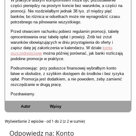
W praktyce dobrym kompromisem może być pozostawienie
części pieniędzy na prostym koncie bez warunków, a części na
promocji. Nie rozdzielałbym jednak 38 tys. zł między pięć
banków, bo różnica w odsetkach może nie wynagrodzić czasu
potrzebnego na pilnowanie wszystkiego.
Przed otwarciem rachunku pobierz regulamin promocji, tabelę
oprocentowania oraz tabelę opłat i prowizji. Zrób też zrzut
warunków obowiązujących w dniu przystąpienia do oferty i
zapisz datę jej zakończenia w kalendarzu. W dziale
konta
oszczędnościowe
można później porównać, jak banki rozliczają
podobne promocje w praktyce.
Podsumowując: przy poduszce finansowej wybrałbym konto
łatwe w obsłudze, z szybkim dostępem do środków i bez ryzyka
opłat. Promocja jest dodatkiem, a nie powodem, żeby zamienić
oszczędzanie w drugą pracę.
Pozdrawiamy.
Autor
Wpisy
Wyświetlanie 2 wpisów - od 1 do 2 (z 2 w sumie)
Odpowiedz na: Konto