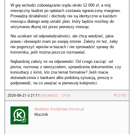
W grę wchodzi zobowiązanie rzędu około 12 000 zł, a mój
miesięczny budżet po opłatach zostawia ograniczony margines.
Prowadzę działalność i dochody nie są identyczne w każdym
miesiącu dlatego wolę ustalić plan, który będzie możliwy do
utrzymania dłużej niż przez pierwszy miesiąc.
Nie uciekam od odpowiedzialności, ale chcę wiedzieć, jakie
prawa i obowiązki mam po swojej stronie. Zależy mi też, żeby
nie pogorszyć wpisów w bazach i nie sprowadzić sprawy do
komornika, jeśli można jeszcze rozmawiać.
Najbardziej zależy mi na odpowiedzi: Od czego zacząć: od
pisma, rozmowy z wierzycielem, sprawdzenia dokumentów, czy
konsultacji z kimś, kto zna temat formalnie? Jeśli macie
doświadczenia z bankami albo podobną sytuacją, proszę o
podpowiedź, na co uważać w pierwszej kolejności.
2026-06-21 o 21:11
|
#12192
ODPOWIEDZ
CYTAT
Redaktor Kredytowe-Forum.pl
Klucznik