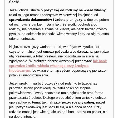
Cześć.
Jeżeli chodzi stricte o
pożyczkę od rodziny na wkład własny
,
to od takiego tematu zacząłbym w pierwszej kolejności od
sprawdzenia dokumentów i źródła pieniędzy
, a dopiero potem
od rozmowy z bankiem. Sam fakt, że środki pochodzą od
rodziny, nie przekreśla szans na kredyt, ale bank bardzo często
pyta, skąd dokładnie pochodzi wkład własny i czy da się to jasno
udokumentować.
Najbezpieczniejszy wariant to taki, w którym wszystko jest
czyste formalnie: jest umowa pożyczki albo darowizny, pieniądze
idą przelewem, a tytuł przelewu nie pozostawia miejsca na
zgadywanie. W praktyce dobrze wcześniej przeczytać
jak bank
sprawdza źródło wkładu własnego przy kredycie
hipotecznym
, bo właśnie tu najczęściej pojawiają się pierwsze
pytania i nieporozumienia.
Jeżeli środki mają być pożyczką od rodziny, to trzeba też
pilnować strony podatkowej. W zależności od stopnia
pokrewieństwa i kwoty znaczenie mają zgłoszenie oraz forma
przekazania środków. Dlatego przed złożeniem wniosku dobrze
uporządkować temat tak, jak przy
pożyczce prywatnej
, nawet
jeśli pożyczkodawcą jest ktoś bliski, a nie obca osoba. Przy
rodzinie emocji jest więcej, ale urząd i bank patrzą na papier, nie
na dobre intencje.