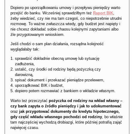
Dopiero po uporządkowaniu umowy i przepływu pieniędzy warto
przejść do banku. Wcześniej sprawdziłbym też
Raport BIK
,
żeby wiedzieć, czy nie ma tam czegoś, co niepotrzebnie utrudni
rozmowę. To ważne zwłaszcza wtedy, gdy budżet jest napięty i
nie chcesz dokładać sobie chaosu kolejnymi zapytaniami albo
źle przygotowanym wnioskiem.
Jeśli chodzi o sam plan działania, rozsądna kolejność
wyglądałaby tak:
sprawdzić dokładnie obecną umowę lub sytuację
zadłużenia,
ustalić, czy środki od rodziny będą pożyczką czy
darowizną,
spisać dokument i przekazać pieniądze przelewem,
uporządkować BIK i budżet,
dopiero potem rozmawiać z bankiem o wkładzie własnym.
Warto też przeczytać
pożyczka od rodziny na wkład własny –
czy bank zapyta o źródło pieniędzy i jak to udokumentować
oraz
jak przygotować dokumenty do kredytu hipotecznego,
gdy część wkładu własnego pochodzi od rodziny
, bo właśnie
tam najczęściej wychodzą drobiazgi, które później potrafią zająć
najwięcej czasu.