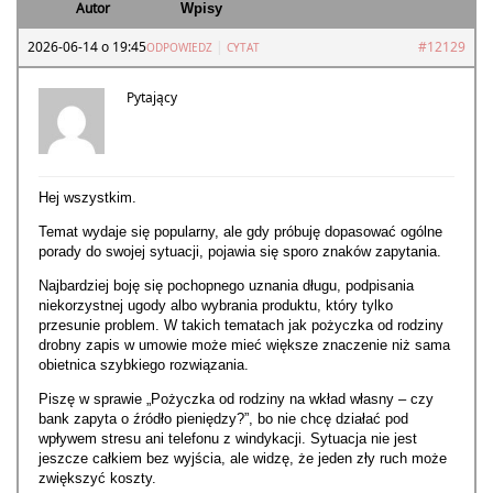
Autor
Wpisy
2026-06-14 o 19:45
|
#12129
ODPOWIEDZ
CYTAT
Pytający
Hej wszystkim.
Temat wydaje się popularny, ale gdy próbuję dopasować ogólne
porady do swojej sytuacji, pojawia się sporo znaków zapytania.
Najbardziej boję się pochopnego uznania długu, podpisania
niekorzystnej ugody albo wybrania produktu, który tylko
przesunie problem. W takich tematach jak pożyczka od rodziny
drobny zapis w umowie może mieć większe znaczenie niż sama
obietnica szybkiego rozwiązania.
Piszę w sprawie „Pożyczka od rodziny na wkład własny – czy
bank zapyta o źródło pieniędzy?”, bo nie chcę działać pod
wpływem stresu ani telefonu z windykacji. Sytuacja nie jest
jeszcze całkiem bez wyjścia, ale widzę, że jeden zły ruch może
zwiększyć koszty.