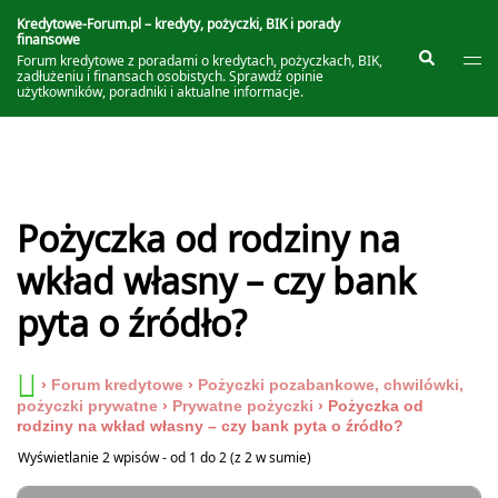
Przejdź
do
Kredytowe-Forum.pl – kredyty, pożyczki, BIK i porady
finansowe
treści
Prze
Szukaj
Forum kredytowe z poradami o kredytach, pożyczkach, BIK,
me
zadłużeniu i finansach osobistych. Sprawdź opinie
użytkowników, poradniki i aktualne informacje.
Pożyczka od rodziny na
wkład własny – czy bank
pyta o źródło?
›
Forum kredytowe
›
Pożyczki pozabankowe, chwilówki,
pożyczki prywatne
›
Prywatne pożyczki
›
Pożyczka od
rodziny na wkład własny – czy bank pyta o źródło?
Wyświetlanie 2 wpisów - od 1 do 2 (z 2 w sumie)