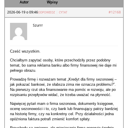
Autor
Wpisy
2026-06-19 o 09:46
|
#12168
ODPOWIEDZ
CYTAT
Szurrr
Cześć wszystkim.
Chciałbym zapytać osoby, które przechodziły przez podobny
temat, bo sama reklama banku albo firmy finansowej nie daje mi
pełnego obrazu.
Prowadzę firmę i rozważam temat „Kredyt dla firmy sezonowej –
jak pokazać bankowi, że słabsza zima nie oznacza problemu?”.
Na pierwszy rzut oka finansowanie ma pomóc w rozwoju, ale po
rozpisaniu przepływów widać, że trzeba uważać na płynność.
Najwięcej pytań mam o firma sezonowa, dokumenty księgowe,
ocenę sezonowości i to, czy bank lub finansujący patrzy bardziej
na historię firmy, czy na konkretny cel. Przy działalności jedna
opóźniona faktura potrafi zmienić komfort spłaty.
Przychody są zmienne, ale miesięcznie firma generuje średnio