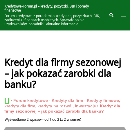
Przejdź
do
Kredytowe-Forum.pl – kredyty, pożyczki, BIK i porady
finansowe
treści
Prze
Szukaj
Forum kredytowe z poradami o kredytach, pożyczkach, BIK,
me
zadłużeniu i finansach osobistych. Sprawdź opinie
użytkowników, poradniki i aktualne informacje.
Kredyt dla firmy sezonowej
– jak pokazać zarobki dla
banku?
›
Forum kredytowe
›
Kredyty dla firm
›
Kredyty firmowe,
kredyty dla firm, kredyty na rozwój, inwestycje
›
Kredyt dla
firmy sezonowej – jak pokazać zarobki dla banku?
Wyświetlanie 2 wpisów - od 1 do 2 (z 2 w sumie)