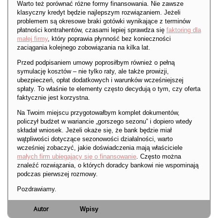
Warto też porównać różne formy finansowania. Nie zawsze
klasyczny kredyt będzie najlepszym rozwiązaniem. Jeżeli
problemem są okresowe braki gotówki wynikające z terminów
płatności kontrahentów, czasami lepiej sprawdza się
faktoring dla
małej firmy
, który poprawia płynność bez konieczności
zaciągania kolejnego zobowiązania na kilka lat.
Przed podpisaniem umowy poprosiłbym również o pełną
symulację kosztów – nie tylko raty, ale także prowizji,
ubezpieczeń, opłat dodatkowych i warunków wcześniejszej
spłaty. To właśnie te elementy często decydują o tym, czy oferta
faktycznie jest korzystna.
Na Twoim miejscu przygotowałbym komplet dokumentów,
policzył budżet w wariancie „gorszego sezonu” i dopiero wtedy
składał wniosek. Jeżeli okaże się, że bank będzie miał
wątpliwości dotyczące sezonowości działalności, warto
wcześniej zobaczyć, jakie doświadczenia mają właściciele
małych firm ubiegający się o finansowanie
. Często można
znaleźć rozwiązania, o których doradcy bankowi nie wspominają
podczas pierwszej rozmowy.
Pozdrawiamy.
Autor
Wpisy