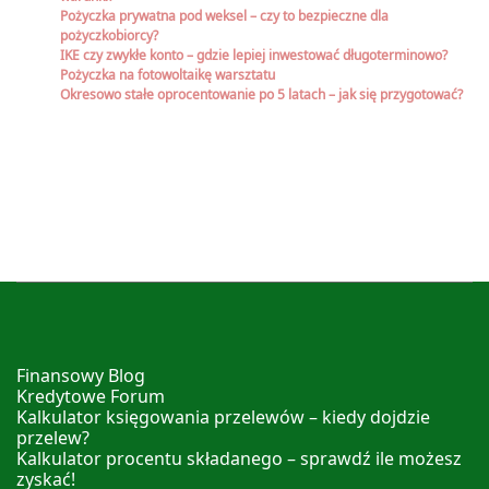
Pożyczka prywatna pod weksel – czy to bezpieczne dla
pożyczkobiorcy?
IKE czy zwykłe konto – gdzie lepiej inwestować długoterminowo?
Pożyczka na fotowoltaikę warsztatu
Okresowo stałe oprocentowanie po 5 latach – jak się przygotować?
Finansowy Blog
Kredytowe Forum
Kalkulator księgowania przelewów – kiedy dojdzie
przelew?
Kalkulator procentu składanego – sprawdź ile możesz
zyskać!