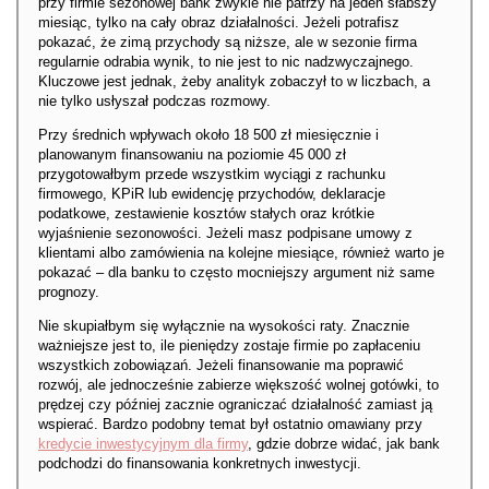
przy firmie sezonowej bank zwykle nie patrzy na jeden słabszy
miesiąc, tylko na cały obraz działalności. Jeżeli potrafisz
pokazać, że zimą przychody są niższe, ale w sezonie firma
regularnie odrabia wynik, to nie jest to nic nadzwyczajnego.
Kluczowe jest jednak, żeby analityk zobaczył to w liczbach, a
nie tylko usłyszał podczas rozmowy.
Przy średnich wpływach około 18 500 zł miesięcznie i
planowanym finansowaniu na poziomie 45 000 zł
przygotowałbym przede wszystkim wyciągi z rachunku
firmowego, KPiR lub ewidencję przychodów, deklaracje
podatkowe, zestawienie kosztów stałych oraz krótkie
wyjaśnienie sezonowości. Jeżeli masz podpisane umowy z
klientami albo zamówienia na kolejne miesiące, również warto je
pokazać – dla banku to często mocniejszy argument niż same
prognozy.
Nie skupiałbym się wyłącznie na wysokości raty. Znacznie
ważniejsze jest to, ile pieniędzy zostaje firmie po zapłaceniu
wszystkich zobowiązań. Jeżeli finansowanie ma poprawić
rozwój, ale jednocześnie zabierze większość wolnej gotówki, to
prędzej czy później zacznie ograniczać działalność zamiast ją
wspierać. Bardzo podobny temat był ostatnio omawiany przy
kredycie inwestycyjnym dla firmy
, gdzie dobrze widać, jak bank
podchodzi do finansowania konkretnych inwestycji.