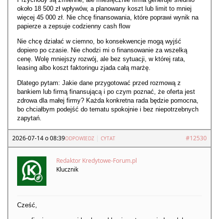
około 18 500 zł wpływów, a planowany koszt lub limit to mniej
więcej 45 000 zł. Nie chcę finansowania, które poprawi wynik na
papierze a zepsuje codzienny cash flow
Nie chcę działać w ciemno, bo konsekwencje mogą wyjść
dopiero po czasie. Nie chodzi mi o finansowanie za wszelką
cenę. Wolę mniejszy rozwój, ale bez sytuacji, w której rata,
leasing albo koszt faktoringu zjada całą marżę.
Dlatego pytam: Jakie dane przygotować przed rozmową z
bankiem lub firmą finansującą i po czym poznać, że oferta jest
zdrowa dla małej firmy? Każda konkretna rada będzie pomocna,
bo chciałbym podejść do tematu spokojnie i bez niepotrzebnych
zapytań.
2026-07-14 o 08:39
|
#12530
ODPOWIEDZ
CYTAT
Redaktor Kredytowe-Forum.pl
Klucznik
Cześć,