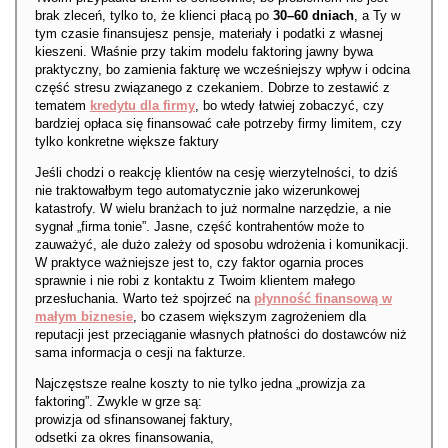
brak zleceń, tylko to, że klienci płacą po
30–60 dniach
, a Ty w
tym czasie finansujesz pensje, materiały i podatki z własnej
kieszeni. Właśnie przy takim modelu faktoring jawny bywa
praktyczny, bo zamienia fakturę we wcześniejszy wpływ i odcina
część stresu związanego z czekaniem. Dobrze to zestawić z
tematem
kredytu dla firmy
, bo wtedy łatwiej zobaczyć, czy
bardziej opłaca się finansować całe potrzeby firmy limitem, czy
tylko konkretne większe faktury
Jeśli chodzi o reakcję klientów na cesję wierzytelności, to dziś
nie traktowałbym tego automatycznie jako wizerunkowej
katastrofy. W wielu branżach to już normalne narzędzie, a nie
sygnał „firma tonie”. Jasne, część kontrahentów może to
zauważyć, ale dużo zależy od sposobu wdrożenia i komunikacji.
W praktyce ważniejsze jest to, czy faktor ogarnia proces
sprawnie i nie robi z kontaktu z Twoim klientem małego
przesłuchania. Warto też spojrzeć na
płynność finansową w
małym biznesie
, bo czasem większym zagrożeniem dla
reputacji jest przeciąganie własnych płatności do dostawców niż
sama informacja o cesji na fakturze.
Najczęstsze realne koszty to nie tylko jedna „prowizja za
faktoring”. Zwykle w grze są:
prowizja od sfinansowanej faktury,
odsetki za okres finansowania,