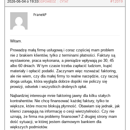
2026-06-04 o 19:33
|
#12019
ODPOWIEDZ
CYTAT
FranekP
Witam.
Prowadzę małą firmę usługową i coraz częściej mam problem
nie z brakiem klientów, tylko z terminami płatności. Faktury są
wystawione, praca wykonana, a pieniądze wpływają po 30, 45
albo 60 dniach. W tym czasie trzeba zapłacić ludziom, kupić
materiały i opłacić podatki. Zaczynam więc rozważać faktoring,
ale nie wiem, czy dla małej firmy to realne narzędzie, czy raczej
droga usługa, która wygląda dobrze dopóki nie policzy się
prowizji, odsetek i wszystkich drobnych opłat.
Najbardziej interesuje mnie faktoring jawny dla kilku stałych
kontrahentów. Nie chcę finansować każdej faktury, tylko te
większe, które mocno blokują płynność. Obawiam się jednak, jak
klienci zareagują na informację o cesji wierzytelności. Czy nie
uznają, że firma ma problemy finansowe? Z drugiej strony mam
dość sytuacji, w której jestem darmowym bankiem dla
większych podmiotów.