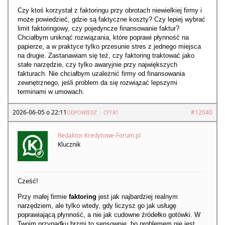
Czy ktoś korzystał z faktoringu przy obrotach niewielkiej firmy i
może powiedzieć, gdzie są faktyczne koszty? Czy lepiej wybrać
limit faktoringowy, czy pojedyncze finansowanie faktur?
Chciałbym uniknąć rozwiązania, które poprawi płynność na
papierze, a w praktyce tylko przesunie stres z jednego miejsca
na drugie. Zastanawiam się też, czy faktoring traktować jako
stałe narzędzie, czy tylko awaryjnie przy największych
fakturach. Nie chciałbym uzależnić firmy od finansowania
zewnętrznego, jeśli problem da się rozwiązać lepszymi
terminami w umowach.
2026-06-05 o 22:11
|
#12040
ODPOWIEDZ
CYTAT
Redaktor Kredytowe-Forum.pl
Klucznik
Cześć!
Przy małej firmie
faktoring
jest jak najbardziej realnym
narzędziem, ale tylko wtedy, gdy liczysz go jak usługę
poprawiającą płynność, a nie jak cudowne źródełko gotówki. W
Twoim przypadku brzmi to sensownie, bo problemem nie jest