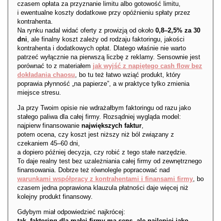
czasem opłata za przyznanie limitu albo gotowość limitu,
i ewentualne koszty dodatkowe przy opóźnieniu spłaty przez
kontrahenta.
Na rynku nadal widać oferty z prowizją od około
0,8–2,5% za 30
dni
, ale finalny koszt zależy od rodzaju faktoringu, jakości
kontrahenta i dodatkowych opłat. Dlatego właśnie nie warto
patrzeć wyłącznie na pierwszą liczbę z reklamy. Sensownie jest
porównać to z materiałem
jak wyjść z napiętego cash flow bez
dokładania chaosu
, bo tu też łatwo wziąć produkt, który
poprawia płynność „na papierze”, a w praktyce tylko zmienia
miejsce stresu.
Ja przy Twoim opisie nie wdrażałbym faktoringu od razu jako
stałego paliwa dla całej firmy. Rozsądniej wygląda model:
najpierw finansowanie
największych faktur
,
potem ocena, czy koszt jest niższy niż ból związany z
czekaniem 45–60 dni,
a dopiero później decyzja, czy robić z tego stałe narzędzie.
To daje realny test bez uzależniania całej firmy od zewnętrznego
finansowania. Dobrze też równolegle popracować nad
warunkami współpracy z kontrahentami i finansami firmy
, bo
czasem jedna poprawiona klauzula płatności daje więcej niż
kolejny produkt finansowy.
Gdybym miał odpowiedzieć najkrócej:
tak, faktoring dla małej firmy ma sens, ale najlepiej jako