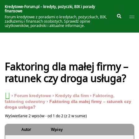
Przejdź
do
Kredytowe-Forum.pl – kredyty, pożyczki, BIK i porady
finansowe
treści
Prze
Szukaj
Forum kredytowe z poradami o kredytach, pożyczkach, BIK,
me
zadłużeniu i finansach osobistych. Sprawdź opinie
użytkowników, poradniki i aktualne informacje.
Faktoring dla małej firmy –
ratunek czy droga usługa?
›
Forum kredytowe
›
Kredyty dla firm
›
Faktoring,
faktoring odwrotny
›
Faktoring dla małej firmy – ratunek czy
droga usługa?
Wyświetlanie 2 wpisów - od 1 do 2 (z 2 w sumie)
Autor
Wpisy