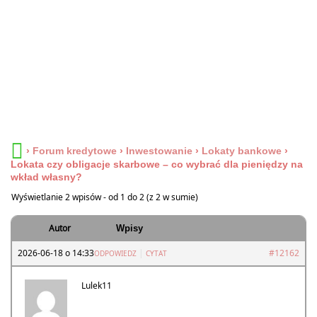
›
Forum kredytowe
›
Inwestowanie
›
Lokaty bankowe
›
Lokata czy obligacje skarbowe – co wybrać dla pieniędzy na
wkład własny?
Wyświetlanie 2 wpisów - od 1 do 2 (z 2 w sumie)
Autor
Wpisy
2026-06-18 o 14:33
|
#12162
ODPOWIEDZ
CYTAT
Lulek11