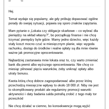
Hej.
Temat wydaje się popularny, ale gdy próbuję dopasować ogólne
porady do swojej sytuacji, pojawia się sporo znaków zapytania.
Mam pytanie o „Lokata czy obligacje skarbowe – co wybrać dla
pieniędzy na wkład własny?”, bo porządkuję finanse i nie chcę
trzymać pieniędzy byle gdzie. Mamy jedno dziecko, więc każdy
stały koszt mocno czuć w miesięcznym planie, więc wygoda
rachunku, dostęp do środków i realne opłaty są dla mnie równie
ważne jak promocyjne oprocentowanie.
Najbardziej zastanawia mnie lokata oraz to, czy warto zmieniać
bank dla premii albo wyższego oprocentowania. Nie chcę co
miesiąc pilnować pięciu warunków, żeby uniknąć opłaty albo
utraty bonusu.
Kwota którą chcę dobrze zagospodarować albo przez którą
przechodzą miesięczne wpływy to około 18 000 zł. Niby nie jest
to skomplikowany produkt ale regulaminy promocji warunki
aktywności i daty badania salda potrafią zrobić z tego mały tor
przeszkód
Nie chcę działać w ciemno, bo konsekwencje mogą wyjść