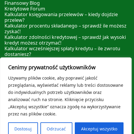
Finansowy Blog
Kredytowe Forum
Kalkulator księgowania przelewów – kiedy dojdzie
przelew?
Kalkulator procentu składanego – sprawdź ile możesz
zyskać!
Kalkulator zdolności kredytowej – sprawdź jak wysoki
kredyt możesz otrzymać!
Kalkulator wcześniejszej spłaty kredytu – ile zwrotu
dostaniesz?
Kalkulator nadpłaty kredytu – sprawdź ile możesz
zyskać nadpłacając!
Cenimy prywatność użytkowników
Leksykon Finansowy
Polityka prywatności
Używamy plików cookie, aby poprawić jakość
O nas
przeglądania, wyświetlać reklamy lub treści dostosowane
do indywidualnych potrzeb użytkowników oraz
analizować ruch na stronie. Kliknięcie przycisku
„Akceptuj wszystkie” oznacza zgodę na wykorzystywanie
przez nas plików cookie.
© 2026
Kredytowe Forum
stworzone specjalnie dla
Ciebie! Wspierane przez
Sydney
Dostosuj
Odrzucać
Akceptuj wszystko