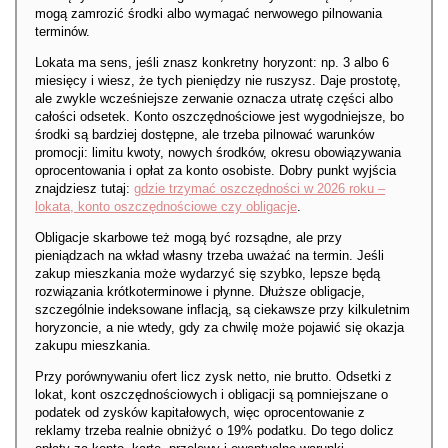
mogą zamrozić środki albo wymagać nerwowego pilnowania
terminów.
Lokata ma sens, jeśli znasz konkretny horyzont: np. 3 albo 6
miesięcy i wiesz, że tych pieniędzy nie ruszysz. Daje prostotę,
ale zwykle wcześniejsze zerwanie oznacza utratę części albo
całości odsetek. Konto oszczędnościowe jest wygodniejsze, bo
środki są bardziej dostępne, ale trzeba pilnować warunków
promocji: limitu kwoty, nowych środków, okresu obowiązywania
oprocentowania i opłat za konto osobiste. Dobry punkt wyjścia
znajdziesz tutaj:
gdzie trzymać oszczędności w 2026 roku –
lokata, konto oszczędnościowe czy obligacje
.
Obligacje skarbowe też mogą być rozsądne, ale przy
pieniądzach na wkład własny trzeba uważać na termin. Jeśli
zakup mieszkania może wydarzyć się szybko, lepsze będą
rozwiązania krótkoterminowe i płynne. Dłuższe obligacje,
szczególnie indeksowane inflacją, są ciekawsze przy kilkuletnim
horyzoncie, a nie wtedy, gdy za chwilę może pojawić się okazja
zakupu mieszkania.
Przy porównywaniu ofert licz zysk netto, nie brutto. Odsetki z
lokat, kont oszczędnościowych i obligacji są pomniejszane o
podatek od zysków kapitałowych, więc oprocentowanie z
reklamy trzeba realnie obniżyć o 19% podatku. Do tego dolicz