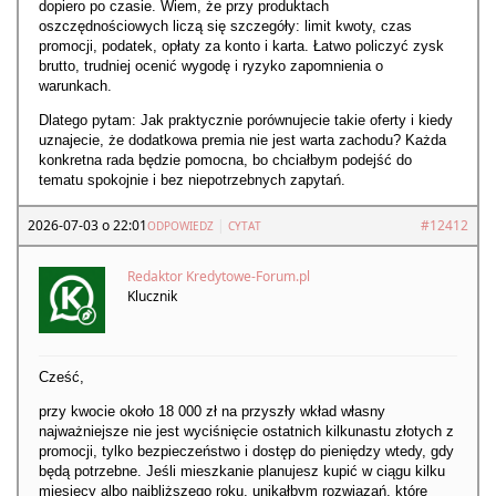
dopiero po czasie. Wiem, że przy produktach
oszczędnościowych liczą się szczegóły: limit kwoty, czas
promocji, podatek, opłaty za konto i karta. Łatwo policzyć zysk
brutto, trudniej ocenić wygodę i ryzyko zapomnienia o
warunkach.
Dlatego pytam: Jak praktycznie porównujecie takie oferty i kiedy
uznajecie, że dodatkowa premia nie jest warta zachodu? Każda
konkretna rada będzie pomocna, bo chciałbym podejść do
tematu spokojnie i bez niepotrzebnych zapytań.
2026-07-03 o 22:01
|
#12412
ODPOWIEDZ
CYTAT
Redaktor Kredytowe-Forum.pl
Klucznik
Cześć,
przy kwocie około 18 000 zł na przyszły wkład własny
najważniejsze nie jest wyciśnięcie ostatnich kilkunastu złotych z
promocji, tylko bezpieczeństwo i dostęp do pieniędzy wtedy, gdy
będą potrzebne. Jeśli mieszkanie planujesz kupić w ciągu kilku
miesięcy albo najbliższego roku, unikałbym rozwiązań, które