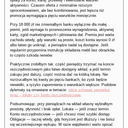
opłaty za konto, kartę, przelewy i ewentualne warunki
aktywności. Czasem oferta z minimalnie niższym
oprocentowaniem, ale bez kombinowania, jest lepsza niż
promocja wymagająca pięciu warunków miesięcznie.
Przy 18 000 zł nie zmieniałbym banku wyłącznie dla małej
premii, jeśli wymaga to przenoszenia wynagrodzenia, aktywnej
karty, zgód marketingowych i pilnowania dat. Premia jest warta
zachodu wtedy, gdy warunki są proste, koszt konta wynosi 0 zł
albo łatwo go uniknąć, a pieniądze nadal są dostępne. Jeśli
regulamin przypomina instrukcję składania mebli bez obrazków,
to często szkoda nerwów.
Praktycznie zrobiłbym tak: część pieniędzy trzymać na koncie
oszczędnościowym jako łatwo dostępny wkład, a jeśli termin
zakupu jest dalszy, część można dać na krótką lokatę. Nie
rozrzucałbym tej kwoty po pięciu bankach, bo zysk będzie
niewielki, a ryzyko zapomnienia o warunkach większe. Podobne
dylematy są omawiane w temacie:
gdzie schować pieniądze
teraz – lokaty czy konto oszczędnościowe
.
Podsumowując: przy pieniądzach na wkład własny wybrałbym
prostotę, płynność i brak opłat. Lokata — jeśli znasz termin.
Konto oszczędnościowe — jeśli chcesz mieć szybki dostęp.
Obligacje — raczej wtedy, gdy horyzont jest dłuższy i nie boisz
się wcześniejszego wykupu. W razie wątpliwości warto opisać