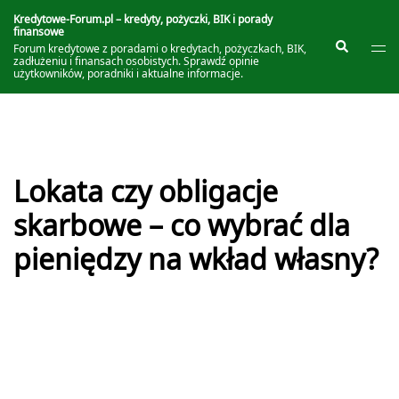
Przejdź
do
Kredytowe-Forum.pl – kredyty, pożyczki, BIK i porady
finansowe
treści
Prze
Szukaj
Forum kredytowe z poradami o kredytach, pożyczkach, BIK,
me
zadłużeniu i finansach osobistych. Sprawdź opinie
użytkowników, poradniki i aktualne informacje.
Lokata czy obligacje
skarbowe – co wybrać dla
pieniędzy na wkład własny?