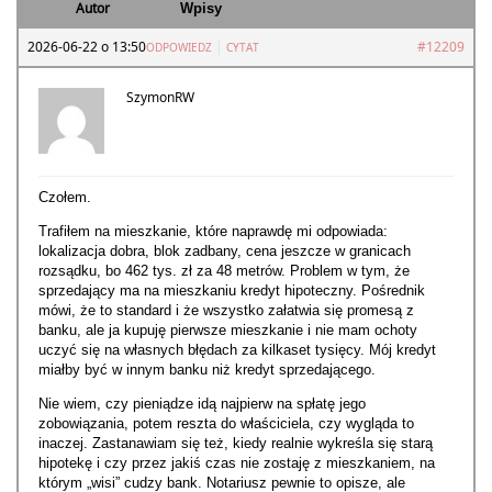
Autor
Wpisy
2026-06-22 o 13:50
|
#12209
ODPOWIEDZ
CYTAT
SzymonRW
Czołem.
Trafiłem na mieszkanie, które naprawdę mi odpowiada:
lokalizacja dobra, blok zadbany, cena jeszcze w granicach
rozsądku, bo 462 tys. zł za 48 metrów. Problem w tym, że
sprzedający ma na mieszkaniu kredyt hipoteczny. Pośrednik
mówi, że to standard i że wszystko załatwia się promesą z
banku, ale ja kupuję pierwsze mieszkanie i nie mam ochoty
uczyć się na własnych błędach za kilkaset tysięcy. Mój kredyt
miałby być w innym banku niż kredyt sprzedającego.
Nie wiem, czy pieniądze idą najpierw na spłatę jego
zobowiązania, potem reszta do właściciela, czy wygląda to
inaczej. Zastanawiam się też, kiedy realnie wykreśla się starą
hipotekę i czy przez jakiś czas nie zostaję z mieszkaniem, na
którym „wisi” cudzy bank. Notariusz pewnie to opisze, ale