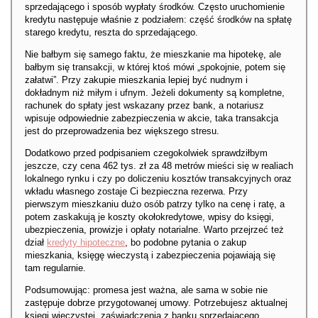
sprzedającego i sposób wypłaty środków. Często uruchomienie
kredytu następuje właśnie z podziałem: część środków na spłatę
starego kredytu, reszta do sprzedającego.
Nie bałbym się samego faktu, że mieszkanie ma hipotekę, ale
bałbym się transakcji, w której ktoś mówi „spokojnie, potem się
załatwi”. Przy zakupie mieszkania lepiej być nudnym i
dokładnym niż miłym i ufnym. Jeżeli dokumenty są kompletne,
rachunek do spłaty jest wskazany przez bank, a notariusz
wpisuje odpowiednie zabezpieczenia w akcie, taka transakcja
jest do przeprowadzenia bez większego stresu.
Dodatkowo przed podpisaniem czegokolwiek sprawdziłbym
jeszcze, czy cena 462 tys. zł za 48 metrów mieści się w realiach
lokalnego rynku i czy po doliczeniu kosztów transakcyjnych oraz
wkładu własnego zostaje Ci bezpieczna rezerwa. Przy
pierwszym mieszkaniu dużo osób patrzy tylko na cenę i ratę, a
potem zaskakują je koszty okołokredytowe, wpisy do księgi,
ubezpieczenia, prowizje i opłaty notarialne. Warto przejrzeć też
dział
kredyty hipoteczne
, bo podobne pytania o zakup
mieszkania, księgę wieczystą i zabezpieczenia pojawiają się
tam regularnie.
Podsumowując: promesa jest ważna, ale sama w sobie nie
zastępuje dobrze przygotowanej umowy. Potrzebujesz aktualnej
księgi wieczystej, zaświadczenia z banku sprzedającego,