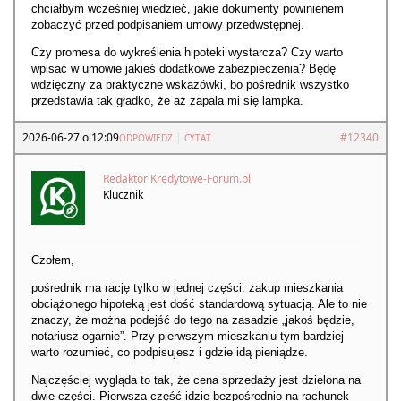
chciałbym wcześniej wiedzieć, jakie dokumenty powinienem
zobaczyć przed podpisaniem umowy przedwstępnej.
Czy promesa do wykreślenia hipoteki wystarcza? Czy warto
wpisać w umowie jakieś dodatkowe zabezpieczenia? Będę
wdzięczny za praktyczne wskazówki, bo pośrednik wszystko
przedstawia tak gładko, że aż zapala mi się lampka.
2026-06-27 o 12:09
|
#12340
ODPOWIEDZ
CYTAT
Redaktor Kredytowe-Forum.pl
Klucznik
Czołem,
pośrednik ma rację tylko w jednej części: zakup mieszkania
obciążonego hipoteką jest dość standardową sytuacją. Ale to nie
znaczy, że można podejść do tego na zasadzie „jakoś będzie,
notariusz ogarnie”. Przy pierwszym mieszkaniu tym bardziej
warto rozumieć, co podpisujesz i gdzie idą pieniądze.
Najczęściej wygląda to tak, że cena sprzedaży jest dzielona na
dwie części. Pierwsza część idzie bezpośrednio na rachunek