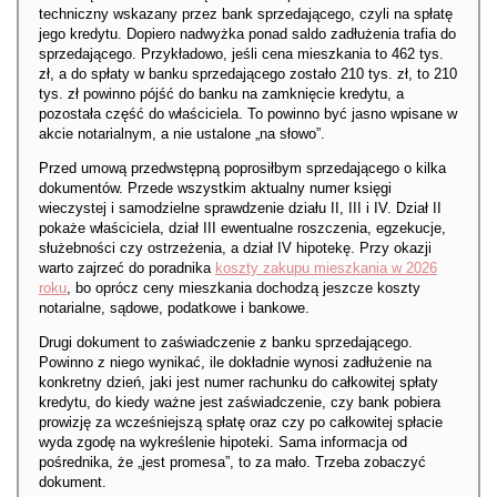
techniczny wskazany przez bank sprzedającego, czyli na spłatę
jego kredytu. Dopiero nadwyżka ponad saldo zadłużenia trafia do
sprzedającego. Przykładowo, jeśli cena mieszkania to 462 tys.
zł, a do spłaty w banku sprzedającego zostało 210 tys. zł, to 210
tys. zł powinno pójść do banku na zamknięcie kredytu, a
pozostała część do właściciela. To powinno być jasno wpisane w
akcie notarialnym, a nie ustalone „na słowo”.
Przed umową przedwstępną poprosiłbym sprzedającego o kilka
dokumentów. Przede wszystkim aktualny numer księgi
wieczystej i samodzielne sprawdzenie działu II, III i IV. Dział II
pokaże właściciela, dział III ewentualne roszczenia, egzekucje,
służebności czy ostrzeżenia, a dział IV hipotekę. Przy okazji
warto zajrzeć do poradnika
koszty zakupu mieszkania w 2026
roku
, bo oprócz ceny mieszkania dochodzą jeszcze koszty
notarialne, sądowe, podatkowe i bankowe.
Drugi dokument to zaświadczenie z banku sprzedającego.
Powinno z niego wynikać, ile dokładnie wynosi zadłużenie na
konkretny dzień, jaki jest numer rachunku do całkowitej spłaty
kredytu, do kiedy ważne jest zaświadczenie, czy bank pobiera
prowizję za wcześniejszą spłatę oraz czy po całkowitej spłacie
wyda zgodę na wykreślenie hipoteki. Sama informacja od
pośrednika, że „jest promesa”, to za mało. Trzeba zobaczyć
dokument.