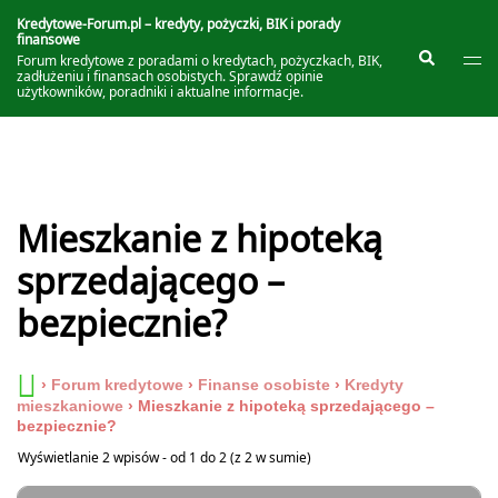
Przejdź
do
Kredytowe-Forum.pl – kredyty, pożyczki, BIK i porady
finansowe
treści
Prze
Szukaj
Forum kredytowe z poradami o kredytach, pożyczkach, BIK,
me
zadłużeniu i finansach osobistych. Sprawdź opinie
użytkowników, poradniki i aktualne informacje.
Mieszkanie z hipoteką
sprzedającego –
bezpiecznie?
›
Forum kredytowe
›
Finanse osobiste
›
Kredyty
mieszkaniowe
›
Mieszkanie z hipoteką sprzedającego –
bezpiecznie?
Wyświetlanie 2 wpisów - od 1 do 2 (z 2 w sumie)