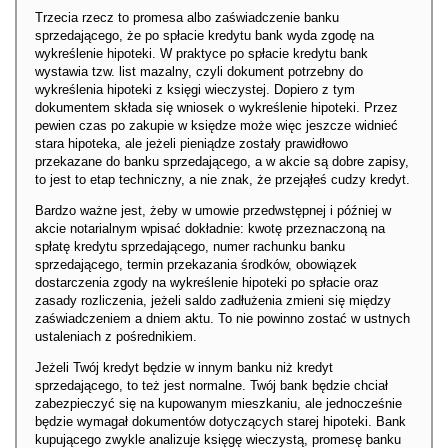
Trzecia rzecz to promesa albo zaświadczenie banku
sprzedającego, że po spłacie kredytu bank wyda zgodę na
wykreślenie hipoteki. W praktyce po spłacie kredytu bank
wystawia tzw. list mazalny, czyli dokument potrzebny do
wykreślenia hipoteki z księgi wieczystej. Dopiero z tym
dokumentem składa się wniosek o wykreślenie hipoteki. Przez
pewien czas po zakupie w księdze może więc jeszcze widnieć
stara hipoteka, ale jeżeli pieniądze zostały prawidłowo
przekazane do banku sprzedającego, a w akcie są dobre zapisy,
to jest to etap techniczny, a nie znak, że przejąłeś cudzy kredyt.
Bardzo ważne jest, żeby w umowie przedwstępnej i później w
akcie notarialnym wpisać dokładnie: kwotę przeznaczoną na
spłatę kredytu sprzedającego, numer rachunku banku
sprzedającego, termin przekazania środków, obowiązek
dostarczenia zgody na wykreślenie hipoteki po spłacie oraz
zasady rozliczenia, jeżeli saldo zadłużenia zmieni się między
zaświadczeniem a dniem aktu. To nie powinno zostać w ustnych
ustaleniach z pośrednikiem.
Jeżeli Twój kredyt będzie w innym banku niż kredyt
sprzedającego, to też jest normalne. Twój bank będzie chciał
zabezpieczyć się na kupowanym mieszkaniu, ale jednocześnie
będzie wymagał dokumentów dotyczących starej hipoteki. Bank
kupującego zwykle analizuje księgę wieczystą, promesę banku