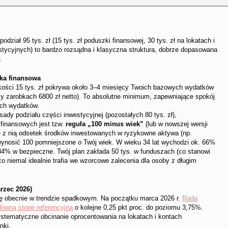
dział 95 tys. zł (15 tys. zł poduszki finansowej, 30 tys. zł na lokatach i
stycyjnych) to bardzo rozsądna i klasyczna struktura, dobrze dopasowana
.
zka finansowa
ści 15 tys. zł pokrywa około 3–4 miesięcy Twoich bazowych wydatków
zy zarobkach 6800 zł netto). To absolutne minimum, zapewniające spokój
łych wydatków.
sady podziału części inwestycyjnej (pozostałych 80 tys. zł),
 finansowych jest tzw.
reguła „100 minus wiek”
(lub w nowszej wersji
e z nią odsetek środków inwestowanych w ryzykowne aktywa (np.
wynosić 100 pomniejszone o Twój wiek. W wieku 34 lat wychodzi ok. 66%
34% w bezpieczne. Twój plan zakłada 50 tys. w funduszach (co stanowi
co niemal idealnie trafia we wzorcowe zalecenia dla osoby z długim
rzec 2026)
ę obecnie w trendzie spadkowym. Na początku marca 2026 r.
Rada
główną stopę referencyjną
o kolejne 0,25 pkt proc. do poziomu 3,75%.
ystematyczne obcinanie oprocentowania na lokatach i kontach
nki.