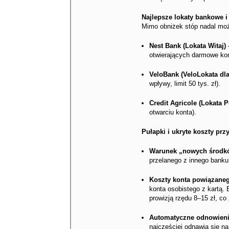
Najlepsze lokaty bankowe i
Mimo obniżek stóp nadal moż
Nest Bank (Lokata Witaj)
–
otwierających darmowe kon
VeloBank (VeloLokata dl
wpływy, limit 50 tys. zł).
Credit Agricole (Lokata P
otwarciu konta).
Pułapki i ukryte koszty przy
Warunek „nowych środk
przelanego z innego banku
Koszty konta powiązane
konta osobistego z kartą. 
prowizją rzędu 8–15 zł, co
Automatyczne odnowieni
najczęściej odnawia się n