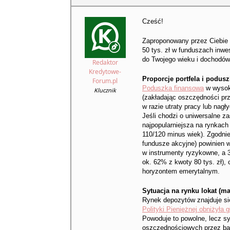
Cześć!
Zaproponowany przez Ciebie po
50 tys. zł w funduszach inwe
do Twojego wieku i dochodów
Redaktor
Kredytowe-
Proporcje portfela i podus
Forum.pl
Poduszka finansowa
w wysoko
Klucznik
(zakładając oszczędności pr
w razie utraty pracy lub nag
Jeśli chodzi o uniwersalne za
najpopularniejsza na rynkach
110/120 minus wiek). Zgodni
fundusze akcyjne) powinien 
w instrumenty ryzykowne, a 
ok. 62% z kwoty 80 tys. zł), 
horyzontem emerytalnym.
Sytuacja na rynku lokat (ma
Rynek depozytów znajduje si
Polityki Pieniężnej obniżyła 
Powoduje to powolne, lecz s
oszczędnościowych przez ba