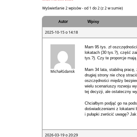
Wyświetlanie 2 wpisów - od 1 do 2 (z 2 w sumie)
Autor
Wpisy
2025-10-15 o 14:18
Mam 95 tys. zł oszczędności 
lokatach (30 tys.?), część z
tys.?). Czy te proporcje maj
Mam 34 lata, stabilną pracę,
MichałGdansk
drugiej strony nie chcę strac
oszczędności między bezpie
wielu scenariuszy rozwoju wy
tej decyzji, ale ostateczny w
Chciałbym podjąć go na podst
doświadczeniami z lokatami b
i pułapki zwrócić uwagę? Jak
2026-03-19 o 20:29