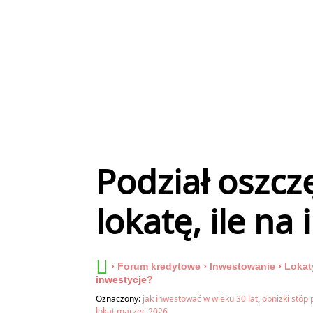
Podział oszczę
lokatę, ile na
›
Forum kredytowe
›
Inwestowanie
›
Lokat
inwestycje?
Oznaczony:
jak inwestować w wieku 30 lat
,
obniżki stóp
lokat marzec 2026