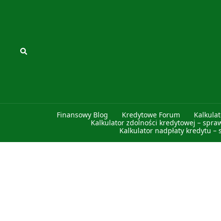
Przejdź
do
treści
Szukaj
Finansowy Blog
Kredytowe Forum
Kalkula
Kalkulator zdolności kredytowej – spra
Kalkulator nadpłaty kredytu – 