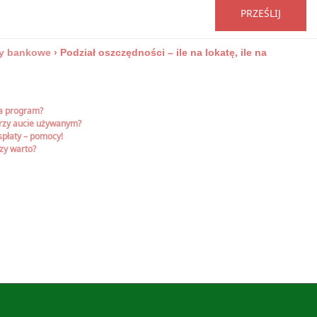
PRZEŚLIJ
y bankowe
›
Podział oszczędności – ile na lokatę, ile na
na program?
rzy aucie używanym?
spłaty – pomocy!
czy warto?