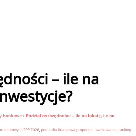
dności – ile na
 inwestycje?
y bankowe
›
Podział oszczędności – ile na lokatę, ile na
 procentowych RPP 2026
,
poduszka finansowa proporcje inwestowania
,
ranking