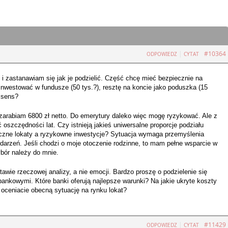
|
#10364
ODPOWIEDZ
CYTAT
i zastanawiam się jak je podzielić. Część chcę mieć bezpiecznie na
ainwestować w fundusze (50 tys.?), resztę na koncie jako poduszka (15
ą sens?
 zarabiam 6800 zł netto. Do emerytury daleko więc mogę ryzykować. Ale z
ić oszczędności lat. Czy istnieją jakieś uniwersalne proporcje podziału
czne lokaty a ryzykowne inwestycje? Sytuacja wymaga przemyślenia
darzeń. Jeśli chodzi o moje otoczenie rodzinne, to mam pełne wsparcie w
ybór należy do mnie.
awie rzeczowej analizy, a nie emocji. Bardzo proszę o podzielenie się
ankowymi. Które banki oferują najlepsze warunki? Na jakie ukryte koszty
 oceniacie obecną sytuację na rynku lokat?
|
#11429
ODPOWIEDZ
CYTAT