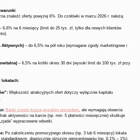
 warunki
na znaleźć oferty powyżej 6%. Do czołówki w marcu 2026 r. należą:
 6,6% na 6 miesięcy (limit do 25 tys. zł, tylko dla nowych klientów
to).
a Aktywnych)
– do 6,5% na pół roku (wymagane zgody marketingowe i
owitalna)
– 6,5% na krótki okres 30 dni (wysoki limit do 100 tys. zł przy
 lokatach:
ów”:
Większość atrakcyjnych ofert dotyczy wyłącznie kapitału
.
go:
Banki często kuszą wysokim procentem
, ale wymagają otwarcia
Brak aktywności na karcie (np. min. 5 płatności miesięcznie) skutkuje
 „zjada” wypracowane odsetki.
e:
Po zakończeniu promocyjnego okresu (np. 3 lub 6 miesięcy) lokata
a standardowym, drastycznie niższym oprocentowaniu (np. 0,1% – 1%).