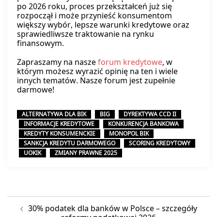
po 2026 roku, proces przekształceń już się
rozpoczął i może przynieść konsumentom
większy wybór, lepsze warunki kredytowe oraz
sprawiedliwsze traktowanie na rynku
finansowym.
Zapraszamy na nasze
forum kredytowe
, w
którym możesz wyrazić opinię na ten i wiele
innych tematów. Nasze forum jest zupełnie
darmowe!
ALTERNATYWA DLA BIK
BIG
DYREKTYWA CCD II
INFORMACJE KREDYTOWE
KONKURENCJA BANKOWA
KREDYTY KONSUMENCKIE
MONOPOL BIK
SANKCJA KREDYTU DARMOWEGO
SCORING KREDYTOWY
UOKIK
ZMIANY PRAWNE 2025
Nawigacja
30% podatek dla banków w Polsce – szczegóły
wpisu