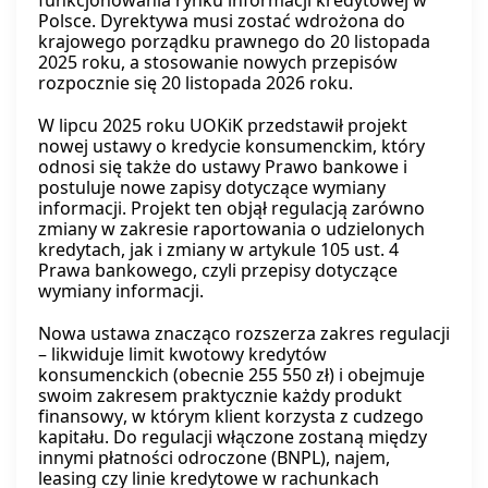
funkcjonowania rynku informacji kredytowej w
Polsce. Dyrektywa musi zostać wdrożona do
krajowego porządku prawnego do 20 listopada
2025 roku, a stosowanie nowych przepisów
rozpocznie się 20 listopada 2026 roku.
W lipcu 2025 roku UOKiK przedstawił projekt
nowej ustawy o kredycie konsumenckim, który
odnosi się także do ustawy Prawo bankowe i
postuluje nowe zapisy dotyczące wymiany
informacji. Projekt ten objął regulacją zarówno
zmiany w zakresie raportowania o udzielonych
kredytach, jak i zmiany w artykule 105 ust. 4
Prawa bankowego, czyli przepisy dotyczące
wymiany informacji.
Nowa ustawa znacząco rozszerza zakres regulacji
– likwiduje limit kwotowy kredytów
konsumenckich (obecnie 255 550 zł) i obejmuje
swoim zakresem praktycznie każdy produkt
finansowy, w którym klient korzysta z cudzego
kapitału. Do regulacji włączone zostaną między
innymi płatności odroczone (BNPL), najem,
leasing czy linie kredytowe w rachunkach