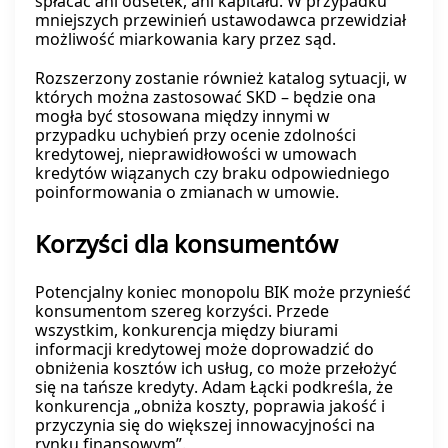
spłacać ani odsetek, ani kapitału. W przypadku
mniejszych przewinień ustawodawca przewidział
możliwość miarkowania kary przez sąd.
Rozszerzony zostanie również katalog sytuacji, w
których można zastosować SKD – będzie ona
mogła być stosowana między innymi w
przypadku uchybień przy ocenie zdolności
kredytowej, nieprawidłowości w umowach
kredytów wiązanych czy braku odpowiedniego
poinformowania o zmianach w umowie.
Korzyści dla konsumentów
Potencjalny koniec monopolu BIK może przynieść
konsumentom szereg korzyści. Przede
wszystkim, konkurencja między biurami
informacji kredytowej może doprowadzić do
obniżenia kosztów ich usług, co może przełożyć
się na tańsze kredyty. Adam Łącki podkreśla, że
konkurencja „obniża koszty, poprawia jakość i
przyczynia się do większej innowacyjności na
rynku finansowym”.