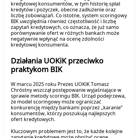
kredytowej konsumentów, w tym historię spłat
kredytów i pożyczek, obecne zadłużenie oraz
liczbę zobowiązań. Co istotne, system scoringowy
BIK uwzględnia również częstotliwość i liczbę
zapytań kredytowych, co oznacza, że już samo
porównywanie ofert w różnych bankach może
negatywnie wpłynąć na ocenę zdolności
kredytowej konsumenta.
Działania UOKiK przeciwko
praktykom BIK
W marcu 2025 roku Prezes UOKiK Tomasz
Chróstny wszczął postępowanie wyjaśniające w
sprawie metody scoringu BIK. Urząd podejrzewa,
że model scoringowy może ograniczać
konkurencję między bankami poprzez „karanie”
konsumentów, którzy poszukują najlepszych
ofert kredytowych.
Kluczowym problemem jest to, że każde kolejne
zapytanie kredytowe może obniżyć ocenę