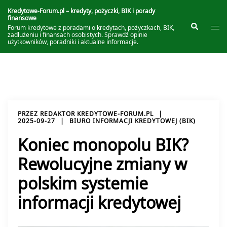
Przejdź
do
Kredytowe-Forum.pl – kredyty, pożyczki, BIK i porady
finansowe
treści
Prze
Szukaj
Forum kredytowe z poradami o kredytach, pożyczkach, BIK,
me
zadłużeniu i finansach osobistych. Sprawdź opinie
użytkowników, poradniki i aktualne informacje.
PRZEZ
REDAKTOR KREDYTOWE-FORUM.PL
2025-09-27
BIURO INFORMACJI KREDYTOWEJ (BIK)
Koniec monopolu BIK?
Rewolucyjne zmiany w
polskim systemie
informacji kredytowej