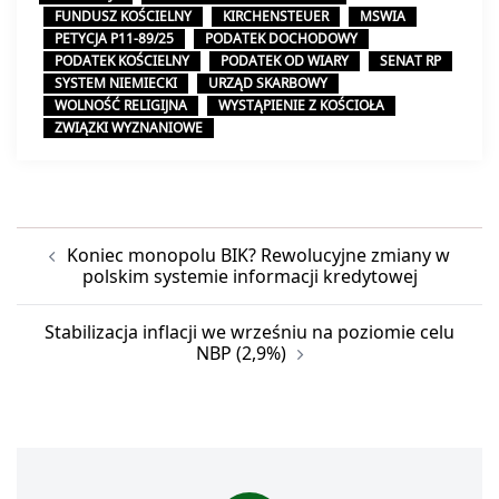
FUNDUSZ KOŚCIELNY
KIRCHENSTEUER
MSWIA
PETYCJA P11-89/25
PODATEK DOCHODOWY
PODATEK KOŚCIELNY
PODATEK OD WIARY
SENAT RP
SYSTEM NIEMIECKI
URZĄD SKARBOWY
WOLNOŚĆ RELIGIJNA
WYSTĄPIENIE Z KOŚCIOŁA
ZWIĄZKI WYZNANIOWE
Nawigacja
Koniec monopolu BIK? Rewolucyjne zmiany w
wpisu
polskim systemie informacji kredytowej
Stabilizacja inflacji we wrześniu na poziomie celu
NBP (2,9%)