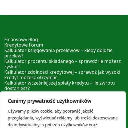
Finansowy Blog
Kredytowe Forum
Kalkulator księgowania przelewów – kiedy dojdzie
przelew?
Kalkulator procentu składanego – sprawdź ile możesz
zyskać!
Kalkulator zdolności kredytowej – sprawdź jak wysoki
kredyt możesz otrzymać!
Kalkulator wcześniejszej spłaty kredytu – ile zwrotu
dostaniesz?
Kalkulator nadpłaty kredytu – sprawdź ile możesz
zyskać nadpłacając!
Cenimy prywatność użytkowników
Leksykon Finansowy
Polityka prywatności
Używamy plików cookie, aby poprawić jakość
O nas
przeglądania, wyświetlać reklamy lub treści dostosowane
do indywidualnych potrzeb użytkowników oraz