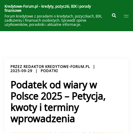
Przejdź
do
Kredytowe-Forum.pl – kredyty, pożyczki, BIK i porady
finansowe
treści
Prze
Szukaj
Forum kredytowe z poradami o kredytach, pożyczkach, BIK,
me
zadłużeniu i finansach osobistych. Sprawdź opinie
użytkowników, poradniki i aktualne informacje.
PRZEZ
REDAKTOR KREDYTOWE-FORUM.PL
2025-09-29
PODATKI
Podatek od wiary w
Polsce 2025 – Petycja,
kwoty i terminy
wprowadzenia