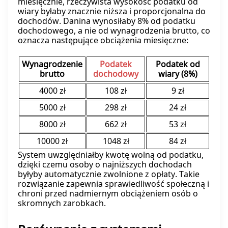
miesięcznie, rzeczywista wysokość podatku od
wiary byłaby znacznie niższa i proporcjonalna do
dochodów. Danina wynosiłaby 8% od podatku
dochodowego, a nie od wynagrodzenia brutto, co
oznacza następujące obciążenia miesięczne:
Wynagrodzenie
Podatek
Podatek od
brutto
dochodowy
wiary (8%)
4000 zł
108 zł
9 zł
5000 zł
298 zł
24 zł
8000 zł
662 zł
53 zł
10000 zł
1048 zł
84 zł
System uwzględniałby kwotę wolną od podatku,
dzięki czemu osoby o najniższych dochodach
byłyby automatycznie zwolnione z opłaty. Takie
rozwiązanie zapewnia sprawiedliwość społeczną i
chroni przed nadmiernym obciążeniem osób o
skromnych zarobkach.