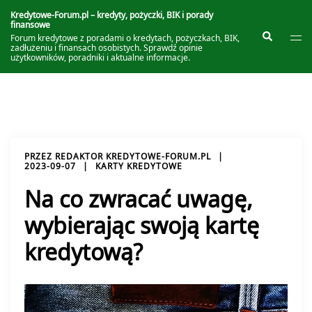
Przejdź
do
Kredytowe-Forum.pl – kredyty, pożyczki, BIK i porady
finansowe
treści
Prze
Szukaj
Forum kredytowe z poradami o kredytach, pożyczkach, BIK,
me
zadłużeniu i finansach osobistych. Sprawdź opinie
użytkowników, poradniki i aktualne informacje.
PRZEZ
REDAKTOR KREDYTOWE-FORUM.PL
2023-09-07
KARTY KREDYTOWE
Na co zwracać uwagę,
wybierając swoją kartę
kredytową?