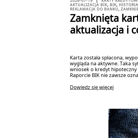
2026-07-19
KARTY KREDYTOW
AKTUALIZACJA BIK
,
BIK
,
HISTORI
REKLAMACJA DO BANKU
,
ZAMKNIĘ
Zamknięta kart
aktualizacja i c
Karta została spłacona, wypo
wygląda na aktywne. Taka syt
wniosek o kredyt hipoteczny 
Raporcie BIK nie zawsze ozn
Dowiedz się więcej