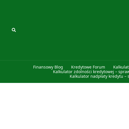
Przejdź
do
treści
Szukaj
Finansowy Blog
Kredytowe Forum
Kalkula
Kalkulator zdolności kredytowej – spra
Kalkulator nadpłaty kredytu – 