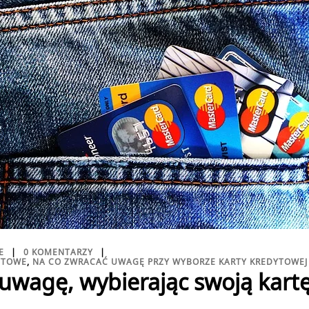
E
0 KOMENTARZY
YTOWE
,
NA CO ZWRACAĆ UWAGĘ PRZY WYBORZE KARTY KREDYTOWEJ
uwagę, wybierając swoją kart