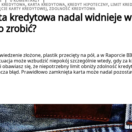
E
0 KOMENTARZY
A KREDYTOWA
,
KARTA KREDYTOWA
,
KREDYT HIPOTECZNY
,
LIMIT KRE
CIE KARTY KREDYTOWEJ
,
ZDOLNOŚĆ KREDYTOWA
a kredytowa nadal widnieje w 
o zrobić?
wiedzenie złożone, plastik przecięty na pół, a w Raporcie B
uacja może wzbudzić niepokój szczególnie wtedy, gdy za ki
i obawiasz się, że niepotrzebny limit obniży zdolność kre
acza błąd. Prawidłowo zamknięta karta może nadal pozosta