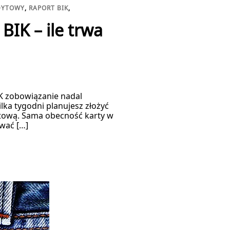
DYTOWY
,
RAPORT BIK
,
BIK – ile trwa
IK zobowiązanie nadal
lka tygodni planujesz złożyć
dytową. Sama obecność karty w
wać […]