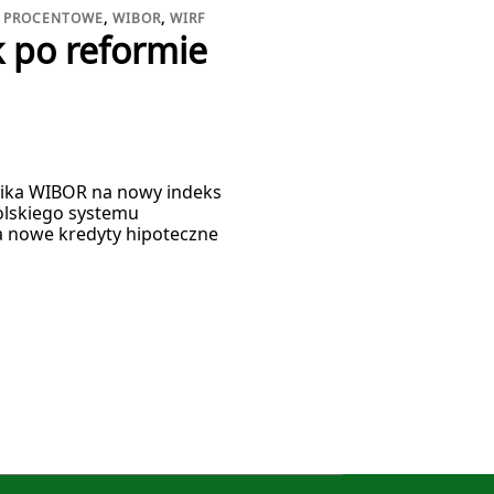
 PROCENTOWE
,
WIBOR
,
WIRF
 po reformie
źnika WIBOR na nowy indeks
polskiego systemu
a nowe kredyty hipoteczne
]