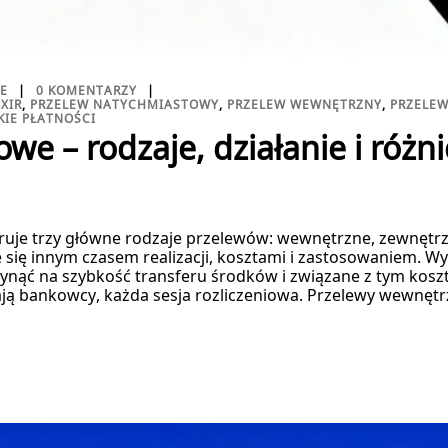
TE
0 KOMENTARZY
IXIR
,
PRZELEW NATYCHMIASTOWY
,
PRZELEW WEWNĘTRZNY
,
PRZELE
KIE PŁATNOŚCI
we – rodzaje, działanie i różn
uje trzy główne rodzaje przelewów: wewnętrzne, zewnętrz
e się innym czasem realizacji, kosztami i zastosowaniem. 
ąć na szybkość transferu środków i związane z tym koszty,
ją bankowcy, każda sesja rozliczeniowa.​ Przelewy wewnętr