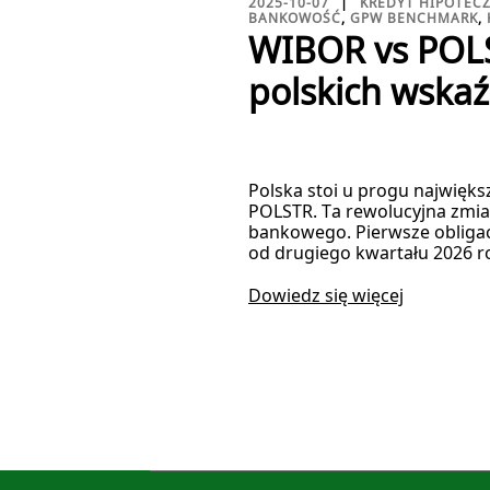
2025-10-07
KREDYT HIPOTEC
BANKOWOŚĆ
,
GPW BENCHMARK
,
WIBOR vs POLS
polskich wskaź
Polska stoi u progu najwięk
POLSTR. Ta rewolucyjna zmian
bankowego. Pierwsze obligac
od drugiego kwartału 2026 r
Dowiedz się więcej