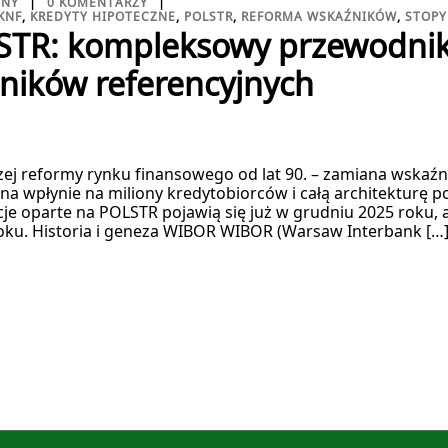
ZNY
0 KOMENTARZY
KNF
,
KREDYTY HIPOTECZNE
,
POLSTR
,
REFORMA WSKAŹNIKÓW
,
STOPY
TR: kompleksowy przewodnik
ników referencyjnych
szej reformy rynku finansowego od lat 90. – zamiana wska
a wpłynie na miliony kredytobiorców i całą architekturę 
je oparte na POLSTR pojawią się już w grudniu 2025 roku, 
oku. Historia i geneza WIBOR WIBOR (Warsaw Interbank […