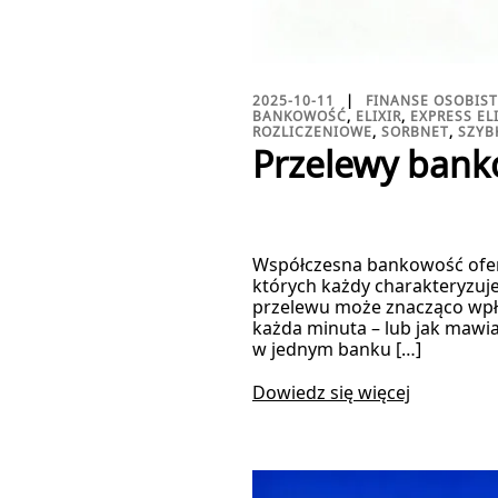
2025-10-11
FINANSE OSOBIS
BANKOWOŚĆ
,
ELIXIR
,
EXPRESS EL
ROZLICZENIOWE
,
SORBNET
,
SZYB
Przelewy banko
Współczesna bankowość ofer
których każdy charakteryzuj
przelewu może znacząco wpłyn
każda minuta – lub jak mawia
w jednym banku […]
Dowiedz się więcej