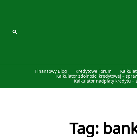
Przejdź
do
treści
Szukaj
Finansowy Blog
Kredytowe Forum
Kalkula
Kalkulator zdolności kredytowej – spra
Kalkulator nadpłaty kredytu – 
Tag:
ban