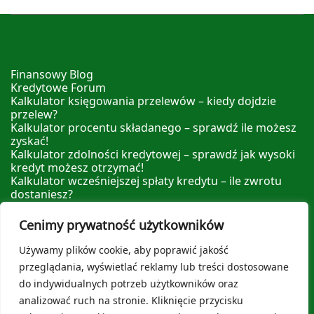
Finansowy Blog
Kredytowe Forum
Kalkulator księgowania przelewów – kiedy dojdzie
przelew?
Kalkulator procentu składanego – sprawdź ile możesz
zyskać!
Kalkulator zdolności kredytowej – sprawdź jak wysoki
kredyt możesz otrzymać!
Kalkulator wcześniejszej spłaty kredytu – ile zwrotu
dostaniesz?
Kalkulator nadpłaty kredytu – sprawdź ile możesz
zyskać nadpłacając!
Cenimy prywatność użytkowników
Leksykon Finansowy
Polityka prywatności
Używamy plików cookie, aby poprawić jakość
O nas
przeglądania, wyświetlać reklamy lub treści dostosowane
do indywidualnych potrzeb użytkowników oraz
analizować ruch na stronie. Kliknięcie przycisku