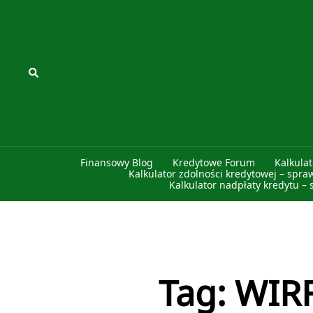
Przejdź
do
treści
Szukaj
Finansowy Blog
Kredytowe Forum
Kalkula
Kalkulator zdolności kredytowej – spra
Kalkulator nadpłaty kredytu – 
Tag:
WIR