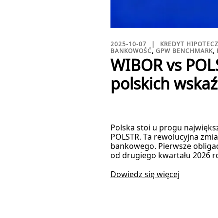
2025-10-07
KREDYT HIPOTEC
BANKOWOŚĆ
,
GPW BENCHMARK
,
WIBOR vs POLS
polskich wskaź
Polska stoi u progu najwięk
POLSTR. Ta rewolucyjna zmian
bankowego. Pierwsze obligac
od drugiego kwartału 2026 r
Dowiedz się więcej