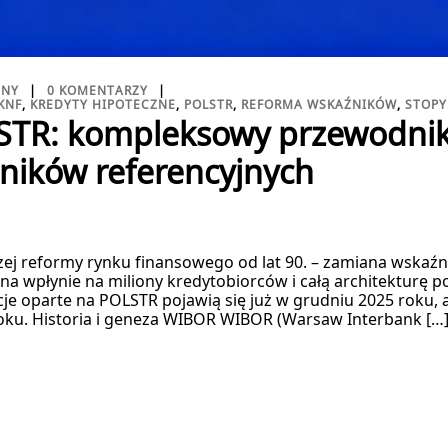
ZNY
0 KOMENTARZY
KNF
,
KREDYTY HIPOTECZNE
,
POLSTR
,
REFORMA WSKAŹNIKÓW
,
STOPY
TR: kompleksowy przewodnik
ników referencyjnych
szej reformy rynku finansowego od lat 90. – zamiana wska
a wpłynie na miliony kredytobiorców i całą architekturę 
je oparte na POLSTR pojawią się już w grudniu 2025 roku, 
oku. Historia i geneza WIBOR WIBOR (Warsaw Interbank […