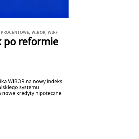
 PROCENTOWE
,
WIBOR
,
WIRF
 po reformie
źnika WIBOR na nowy indeks
polskiego systemu
a nowe kredyty hipoteczne
]