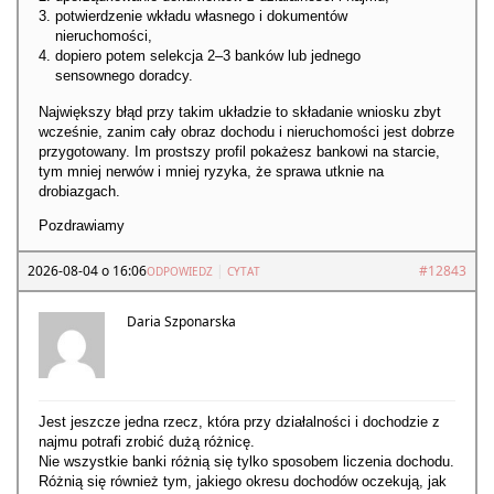
potwierdzenie wkładu własnego i dokumentów
nieruchomości,
dopiero potem selekcja 2–3 banków lub jednego
sensownego doradcy.
Największy błąd przy takim układzie to składanie wniosku zbyt
wcześnie, zanim cały obraz dochodu i nieruchomości jest dobrze
przygotowany. Im prostszy profil pokażesz bankowi na starcie,
tym mniej nerwów i mniej ryzyka, że sprawa utknie na
drobiazgach.
Pozdrawiamy
2026-08-04 o 16:06
|
#12843
ODPOWIEDZ
CYTAT
Daria Szponarska
Jest jeszcze jedna rzecz, która przy działalności i dochodzie z
najmu potrafi zrobić dużą różnicę.
Nie wszystkie banki różnią się tylko sposobem liczenia dochodu.
Różnią się również tym, jakiego okresu dochodów oczekują, jak