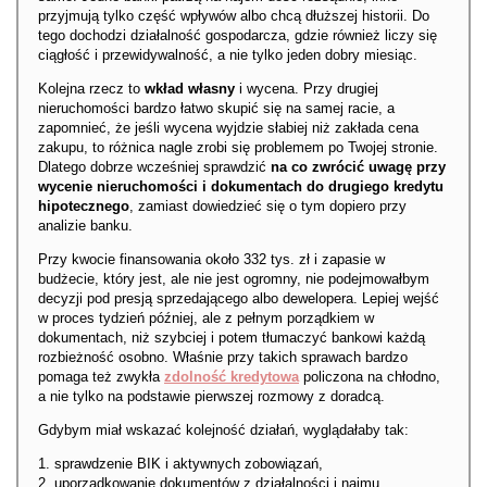
przyjmują tylko część wpływów albo chcą dłuższej historii. Do
tego dochodzi działalność gospodarcza, gdzie również liczy się
ciągłość i przewidywalność, a nie tylko jeden dobry miesiąc.
Kolejna rzecz to
wkład własny
i wycena. Przy drugiej
nieruchomości bardzo łatwo skupić się na samej racie, a
zapomnieć, że jeśli wycena wyjdzie słabiej niż zakłada cena
zakupu, to różnica nagle zrobi się problemem po Twojej stronie.
Dlatego dobrze wcześniej sprawdzić
na co zwrócić uwagę przy
wycenie nieruchomości i dokumentach do drugiego kredytu
hipotecznego
, zamiast dowiedzieć się o tym dopiero przy
analizie banku.
Przy kwocie finansowania około 332 tys. zł i zapasie w
budżecie, który jest, ale nie jest ogromny, nie podejmowałbym
decyzji pod presją sprzedającego albo dewelopera. Lepiej wejść
w proces tydzień później, ale z pełnym porządkiem w
dokumentach, niż szybciej i potem tłumaczyć bankowi każdą
rozbieżność osobno. Właśnie przy takich sprawach bardzo
pomaga też zwykła
zdolność kredytowa
policzona na chłodno,
a nie tylko na podstawie pierwszej rozmowy z doradcą.
Gdybym miał wskazać kolejność działań, wyglądałaby tak:
sprawdzenie BIK i aktywnych zobowiązań,
uporządkowanie dokumentów z działalności i najmu,