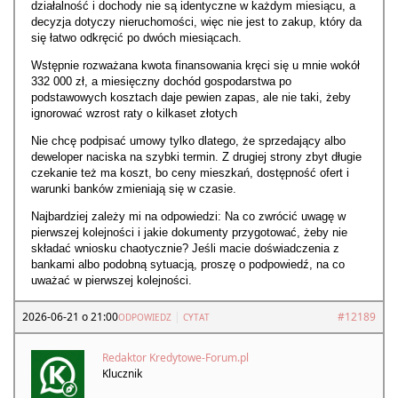
działalność i dochody nie są identyczne w każdym miesiącu, a
decyzja dotyczy nieruchomości, więc nie jest to zakup, który da
się łatwo odkręcić po dwóch miesiącach.
Wstępnie rozważana kwota finansowania kręci się u mnie wokół
332 000 zł, a miesięczny dochód gospodarstwa po
podstawowych kosztach daje pewien zapas, ale nie taki, żeby
ignorować wzrost raty o kilkaset złotych
Nie chcę podpisać umowy tylko dlatego, że sprzedający albo
deweloper naciska na szybki termin. Z drugiej strony zbyt długie
czekanie też ma koszt, bo ceny mieszkań, dostępność ofert i
warunki banków zmieniają się w czasie.
Najbardziej zależy mi na odpowiedzi: Na co zwrócić uwagę w
pierwszej kolejności i jakie dokumenty przygotować, żeby nie
składać wniosku chaotycznie? Jeśli macie doświadczenia z
bankami albo podobną sytuacją, proszę o podpowiedź, na co
uważać w pierwszej kolejności.
2026-06-21 o 21:00
|
#12189
ODPOWIEDZ
CYTAT
Redaktor Kredytowe-Forum.pl
Klucznik