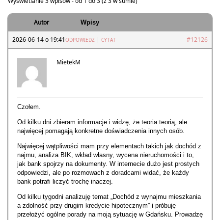
Wyświetlanie 3 wpisów - od 1 do 3 (z 3 w sumie)
Autor
Wpisy
2026-06-14 o 19:41
|
#12126
ODPOWIEDZ
CYTAT
MietekM
Czołem.
Od kilku dni zbieram informacje i widzę, że teoria teorią, ale
najwięcej pomagają konkretne doświadczenia innych osób.
Najwięcej wątpliwości mam przy elementach takich jak dochód z
najmu, analiza BIK, wkład własny, wycena nieruchomości i to,
jak bank spojrzy na dokumenty. W internecie dużo jest prostych
odpowiedzi, ale po rozmowach z doradcami widać, że każdy
bank potrafi liczyć trochę inaczej.
Od kilku tygodni analizuję temat „Dochód z wynajmu mieszkania
a zdolność przy drugim kredycie hipotecznym” i próbuję
przełożyć ogólne porady na moją sytuację w Gdańsku. Prowadzę