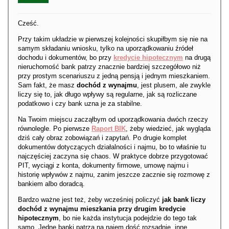
Cześć.
Przy takim układzie w pierwszej kolejności skupiłbym się nie na
samym składaniu wniosku, tylko na uporządkowaniu źródeł
dochodu i dokumentów, bo przy
kredycie hipotecznym
na drugą
nieruchomość bank patrzy znacznie bardziej szczegółowo niż
przy prostym scenariuszu z jedną pensją i jednym mieszkaniem.
Sam fakt, że masz
dochód z wynajmu
, jest plusem, ale zwykle
liczy się to, jak długo wpływy są regularne, jak są rozliczane
podatkowo i czy bank uzna je za stabilne.
Na Twoim miejscu zacząłbym od uporządkowania dwóch rzeczy
równolegle. Po pierwsze
Raport BIK
, żeby wiedzieć, jak wygląda
dziś cały obraz zobowiązań i zapytań. Po drugie komplet
dokumentów dotyczących działalności i najmu, bo to właśnie tu
najczęściej zaczyna się chaos. W praktyce dobrze przygotować
PIT, wyciągi z konta, dokumenty firmowe, umowę najmu i
historię wpływów z najmu, zanim jeszcze zacznie się rozmowę z
bankiem albo doradcą.
Bardzo ważne jest też, żeby wcześniej policzyć
jak bank liczy
dochód z wynajmu mieszkania przy drugim kredycie
hipotecznym
, bo nie każda instytucja podejdzie do tego tak
samo. Jedne banki patrzą na najem dość rozsądnie, inne