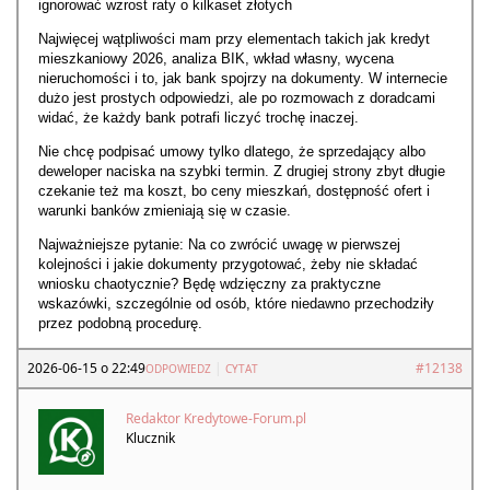
ignorować wzrost raty o kilkaset złotych
Najwięcej wątpliwości mam przy elementach takich jak kredyt
mieszkaniowy 2026, analiza BIK, wkład własny, wycena
nieruchomości i to, jak bank spojrzy na dokumenty. W internecie
dużo jest prostych odpowiedzi, ale po rozmowach z doradcami
widać, że każdy bank potrafi liczyć trochę inaczej.
Nie chcę podpisać umowy tylko dlatego, że sprzedający albo
deweloper naciska na szybki termin. Z drugiej strony zbyt długie
czekanie też ma koszt, bo ceny mieszkań, dostępność ofert i
warunki banków zmieniają się w czasie.
Najważniejsze pytanie: Na co zwrócić uwagę w pierwszej
kolejności i jakie dokumenty przygotować, żeby nie składać
wniosku chaotycznie? Będę wdzięczny za praktyczne
wskazówki, szczególnie od osób, które niedawno przechodziły
przez podobną procedurę.
2026-06-15 o 22:49
|
#12138
ODPOWIEDZ
CYTAT
Redaktor Kredytowe-Forum.pl
Klucznik