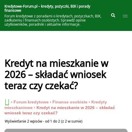
Przejdź
do
Kredytowe-Forum.pl – kredyty, pożyczki, BIK i porady
finansowe
treści
Prze
Szukaj
Forum kredytowe z poradami o kredytach, pożyczkach, BIK,
me
zadłużeniu i finansach osobistych. Sprawdź opinie
użytkowników, poradniki i aktualne informacje.
Kredyt na mieszkanie w
2026 – składać wniosek
teraz czy czekać?
›
Forum kredytowe
›
Finanse osobiste
›
Kredyty
mieszkaniowe
›
Kredyt na mieszkanie w 2026 – składać
wniosek teraz czy czekać?
Wyświetlanie 2 wpisów - od 1 do 2 (z 2 w sumie)