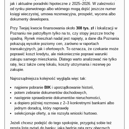
jak i aktualne poradniki hipoteczne z 2025–2026. W zależności
od rynku pierwotnego albo wtórnego mogą dojść jeszcze numer
księgi wieczystej, umowa rezerwacyjna, prospekt, wycena albo
dokumenty dewelopera.
Przy Twojej kwocie finansowania około
308 tys. zł
i lokalizacji w
Poznaniu nie patrzyłbym tylko na to, czy stopy jeszcze trochę
spadną. Rynek mieszkań nadal jest napięty, a dane dla Poznania
pokazują wysokie poziomy cen, zarówno w raportach
transakcyjnych, jak i ofertowych. To oznacza, że czekanie może
poprawić koszt kredytu, ale niekoniecznie poprawi warunki
zakupu samego mieszkania. Dlatego warto analizować nie tylko
ratę, lecz także cenę lokalu, koszty utrzymania i rezerwę po
zakupie.
Najrozsądniejsza kolejność wygląda więc tak:
najpierw pobranie
BIK
i uporządkowanie historii,
potem zebranie dokumentów dochodowych,
następnie sprawdzenie dokumentów nieruchomości,
a dopiero później rozmowa z 2–3 konkretnymi bankami albo
jednym doradcą, który naprawdę
selekcjonuje oferty, a nie rozsyła wnioski hurtowo.
Jeżeli chcesz podejść do tego spokojnie, przygotuj sobie też
prostą listę pytań do banku: jaka będzie rata przy obecnych