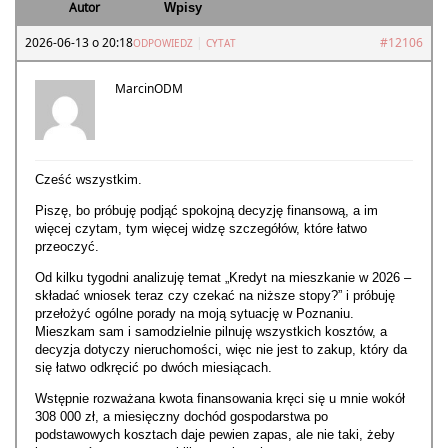
Autor
Wpisy
2026-06-13 o 20:18
|
#12106
ODPOWIEDZ
CYTAT
MarcinODM
Cześć wszystkim.
Piszę, bo próbuję podjąć spokojną decyzję finansową, a im
więcej czytam, tym więcej widzę szczegółów, które łatwo
przeoczyć.
Od kilku tygodni analizuję temat „Kredyt na mieszkanie w 2026 –
składać wniosek teraz czy czekać na niższe stopy?” i próbuję
przełożyć ogólne porady na moją sytuację w Poznaniu.
Mieszkam sam i samodzielnie pilnuję wszystkich kosztów, a
decyzja dotyczy nieruchomości, więc nie jest to zakup, który da
się łatwo odkręcić po dwóch miesiącach.
Wstępnie rozważana kwota finansowania kręci się u mnie wokół
308 000 zł, a miesięczny dochód gospodarstwa po
podstawowych kosztach daje pewien zapas, ale nie taki, żeby