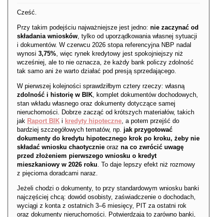
Cześć.
Przy takim podejściu najważniejsze jest jedno:
nie zaczynać od
składania wniosków
, tylko od uporządkowania własnej sytuacji
i dokumentów. W czerwcu 2026 stopa referencyjna NBP nadal
wynosi
3,75%
, więc rynek kredytowy jest spokojniejszy niż
wcześniej, ale to nie oznacza, że każdy bank policzy zdolność
tak samo ani że warto działać pod presją sprzedającego.
W pierwszej kolejności sprawdziłbym cztery rzeczy: własną
zdolność i historię w BIK
, komplet dokumentów dochodowych,
stan wkładu własnego oraz dokumenty dotyczące samej
nieruchomości. Dobrze zacząć od krótszych materiałów, takich
jak
Raport BIK
i
kredyty hipoteczne
, a potem przejść do
bardziej szczegółowych tematów, np.
jak przygotować
dokumenty do kredytu hipotecznego krok po kroku, żeby nie
składać wniosku chaotycznie
oraz
na co zwrócić uwagę
przed złożeniem pierwszego wniosku o kredyt
mieszkaniowy w 2026 roku
. To daje lepszy efekt niż rozmowy
z pięcioma doradcami naraz.
Jeżeli chodzi o dokumenty, to przy standardowym wniosku banki
najczęściej chcą: dowód osobisty, zaświadczenie o dochodach,
wyciągi z konta z ostatnich 3–6 miesięcy, PIT za ostatni rok
oraz dokumenty nieruchomości. Potwierdzają to zarówno banki,