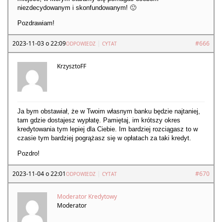
niezdecydowanym i skonfundowanym! 🙂
Pozdrawiam!
2023-11-03 o 22:09
|
#666
ODPOWIEDZ
CYTAT
KrzysztoFF
Ja bym obstawiał, że w Twoim własnym banku będzie najtaniej,
tam gdzie dostajesz wypłatę. Pamiętaj, im krótszy okres
kredytowania tym lepiej dla Ciebie. Im bardziej rozciągasz to w
czasie tym bardziej pogrążasz się w opłatach za taki kredyt.
Pozdro!
2023-11-04 o 22:01
|
#670
ODPOWIEDZ
CYTAT
Moderator Kredytowy
Moderator