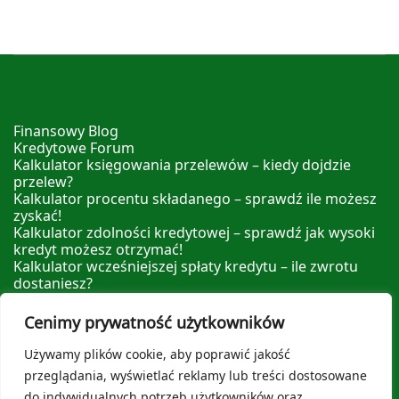
Finansowy Blog
Kredytowe Forum
Kalkulator księgowania przelewów – kiedy dojdzie
przelew?
Kalkulator procentu składanego – sprawdź ile możesz
zyskać!
Kalkulator zdolności kredytowej – sprawdź jak wysoki
kredyt możesz otrzymać!
Kalkulator wcześniejszej spłaty kredytu – ile zwrotu
dostaniesz?
Kalkulator nadpłaty kredytu – sprawdź ile możesz
zyskać nadpłacając!
Cenimy prywatność użytkowników
Leksykon Finansowy
Polityka prywatności
Używamy plików cookie, aby poprawić jakość
O nas
przeglądania, wyświetlać reklamy lub treści dostosowane
do indywidualnych potrzeb użytkowników oraz