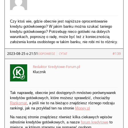
Czy ktoś wie, gdzie obecnie jest najniższe oprocentowanie
kredytu gotówkowego? W jakim banku można szukać taniego
kredytu gotówkowego? Potrzebuję nieco gotówki na dobrych
warunkach, poproszę o radę, może być też z koniecznością
założenia konta osobistego w takim banku, nie robi mi to różnicy.
2023-08-25 o 21:51
|
#139
ODPOWIEDZ
CYTAT
Redaktor Kredytowe-Forum.pl
Klucznik
Tak naprawdę, obecnie jest dostępnych mnóstwo porównywarek
kredytów gotówkowych, które możesz sprawdzić, chociażby
Rankomat
, a jeśli nie to na bieżąco znajdziesz róznego rodzaju
rankingi, jak na przykład ten na stronie
Money.pl
Na naszej stronie znajdziesz również kilka ciekawych wpisów
odnośnie kredytów gotówkowych, a nasze
forum kredytowe
to
miejsce, w którym staramy się pomagać osobom