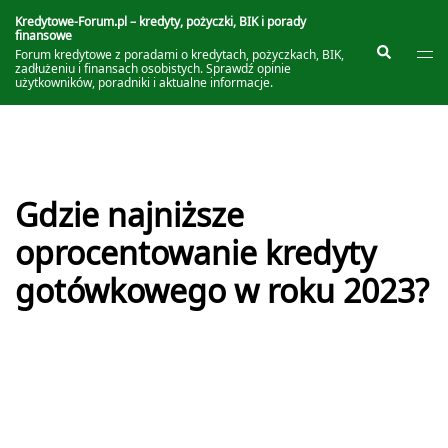
Przejdź
do
Kredytowe-Forum.pl – kredyty, pożyczki, BIK i porady
finansowe
treści
Prze
Szukaj
Forum kredytowe z poradami o kredytach, pożyczkach, BIK,
me
zadłużeniu i finansach osobistych. Sprawdź opinie
użytkowników, poradniki i aktualne informacje.
Gdzie najniższe
oprocentowanie kredyty
gotówkowego w roku 2023?