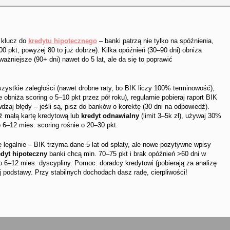
 klucz do
kredytu hipotecznego
– banki patrzą nie tylko na spóźnienia,
0 pkt, powyżej 80 to już dobrze). Kilka opóźnień (30–90 dni) obniża
ażniejsze (90+ dni) nawet do 5 lat, ale da się to poprawić
szystkie zaległości (nawet drobne raty, bo BIK liczy 100% terminowość),
obniża scoring o 5–10 pkt przez pół roku), regularnie pobieraj raport BIK
dzaj błędy – jeśli są, pisz do banków o korektę (30 dni na odpowiedź).
ź małą kartę kredytową lub
kredyt odnawialny
(limit 3–5k zł), używaj 30%
po 6–12 mies. scoring rośnie o 20–30 pkt.
ię legalnie – BIK trzyma dane 5 lat od spłaty, ale nowe pozytywne wpisy
edyt hipoteczny
banki chcą min. 70–75 pkt i brak opóźnień >60 dni w
po 6–12 mies. dyscypliny. Pomoc: doradcy kredytowi (pobierają za analizę
j podstawy. Przy stabilnych dochodach dasz radę, cierpliwości!