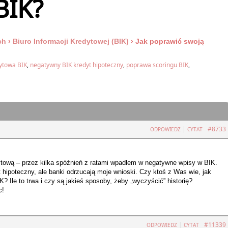
BIK?
ch
›
Biuro Informacji Kredytowej (BIK)
›
Jak poprawić swoją
dytowa BIK
,
negatywny BIK kredyt hipoteczny
,
poprawa scoringu BIK
,
|
#8733
ODPOWIEDZ
CYTAT
ytową – przez kilka spóźnień z ratami wpadłem w negatywne wpisy w BIK.
 hipoteczny, ale banki odrzucają moje wnioski. Czy ktoś z Was wie, jak
? Ile to trwa i czy są jakieś sposoby, żeby „wyczyścić” historię?
c!
|
#11339
ODPOWIEDZ
CYTAT