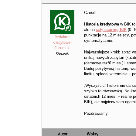
Cześć!
Historia kredytowa
w BIK to
ale na
cały
scoring BIK
(0–10
punktację na 12 miesięcy, pow
Redaktor
systematycznie.
Kredytowe-
Forum.pl
Najważniejsze kroki: spłać w
Klucznik
unikaj nowych zapytań (każde 
(darmowy raz/6 mies.) i spraw
Buduj pozytywną historię: we
limitu, spłacaj w terminie – 
„Wyczyścić” historii nie da s
szybko to równoważą. Na
kr
ostatnich 12 mies. – realne 
BIK), ale najpierw sam ogarni
Pozdrawiamy.
Autor
Wpisy