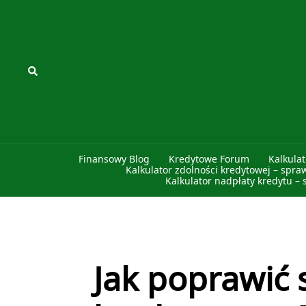
Przejdź
do
treści
Szukaj
Finansowy Blog
Kredytowe Forum
Kalkula
Kalkulator zdolności kredytowej – spra
Kalkulator nadpłaty kredytu – 
Jak poprawić 