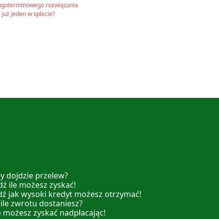
ługoterminowego rozwiązania
już jeden w spłacie?
y dojdzie przelew?
ź ile możesz zyskać!
dź jak wysoki kredyt możesz otrzymać!
 ile zwrotu dostaniesz?
e możesz zyskać nadpłacając!