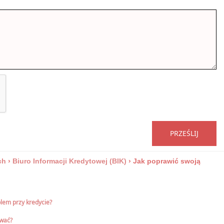
PRZEŚLIJ
ch
›
Biuro Informacji Kredytowej (BIK)
›
Jak poprawić swoją
blem przy kredycie?
ować?