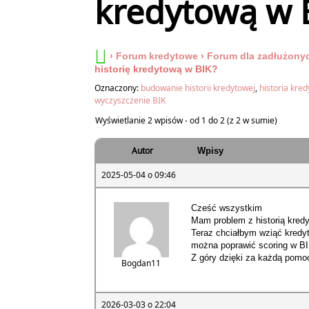
kredytową w 
›
Forum kredytowe
›
Forum dla zadłużony
historię kredytową w BIK?
Oznaczony:
budowanie historii kredytowej
,
historia kre
wyczyszczenie BIK
Wyświetlanie 2 wpisów - od 1 do 2 (z 2 w sumie)
Autor
Wpisy
2025-05-04 o 09:46
Cześć wszystkim
Mam problem z historią kred
Teraz chciałbym wziąć kredyt
można poprawić scoring w BIK
Z góry dzięki za każdą pomo
Bogdan11
2026-03-03 o 22:04