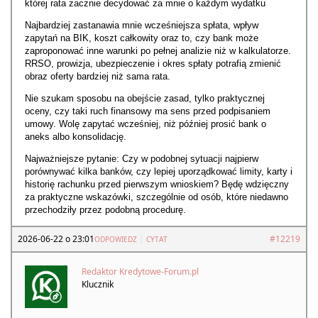
której rata zacznie decydować za mnie o każdym wydatku
Najbardziej zastanawia mnie wcześniejsza spłata, wpływ
zapytań na BIK, koszt całkowity oraz to, czy bank może
zaproponować inne warunki po pełnej analizie niż w kalkulatorze.
RRSO, prowizja, ubezpieczenie i okres spłaty potrafią zmienić
obraz oferty bardziej niż sama rata.
Nie szukam sposobu na obejście zasad, tylko praktycznej
oceny, czy taki ruch finansowy ma sens przed podpisaniem
umowy. Wolę zapytać wcześniej, niż później prosić bank o
aneks albo konsolidację.
Najważniejsze pytanie: Czy w podobnej sytuacji najpierw
porównywać kilka banków, czy lepiej uporządkować limity, karty i
historię rachunku przed pierwszym wnioskiem? Będę wdzięczny
za praktyczne wskazówki, szczególnie od osób, które niedawno
przechodziły przez podobną procedurę.
2026-06-22 o 23:01
|
#12219
ODPOWIEDZ
CYTAT
Redaktor Kredytowe-Forum.pl
Klucznik