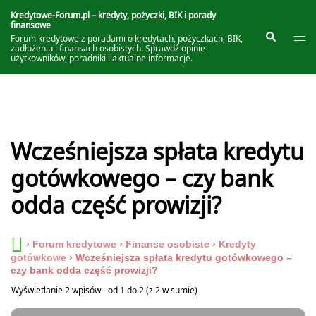
Przejdź
do
Kredytowe-Forum.pl – kredyty, pożyczki, BIK i porady
finansowe
treści
Prze
Szukaj
Forum kredytowe z poradami o kredytach, pożyczkach, BIK,
me
zadłużeniu i finansach osobistych. Sprawdź opinie
użytkowników, poradniki i aktualne informacje.
Wcześniejsza spłata kredytu
gotówkowego – czy bank
odda część prowizji?
›
Forum kredytowe
›
Finanse osobiste
›
Kredyty
gotówkowe
›
Wcześniejsza spłata kredytu gotówkowego –
czy bank odda część prowizji?
Wyświetlanie 2 wpisów - od 1 do 2 (z 2 w sumie)