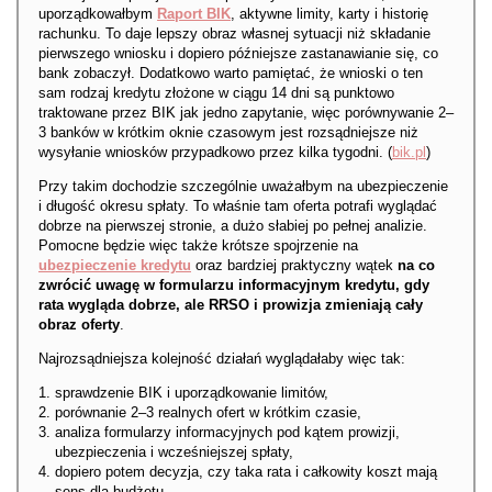
uporządkowałbym
Raport BIK
, aktywne limity, karty i historię
rachunku. To daje lepszy obraz własnej sytuacji niż składanie
pierwszego wniosku i dopiero późniejsze zastanawianie się, co
bank zobaczył. Dodatkowo warto pamiętać, że wnioski o ten
sam rodzaj kredytu złożone w ciągu 14 dni są punktowo
traktowane przez BIK jak jedno zapytanie, więc porównywanie 2–
3 banków w krótkim oknie czasowym jest rozsądniejsze niż
wysyłanie wniosków przypadkowo przez kilka tygodni. (
bik.pl
⁠)
Przy takim dochodzie szczególnie uważałbym na ubezpieczenie
i długość okresu spłaty. To właśnie tam oferta potrafi wyglądać
dobrze na pierwszej stronie, a dużo słabiej po pełnej analizie.
Pomocne będzie więc także krótsze spojrzenie na
ubezpieczenie kredytu
oraz bardziej praktyczny wątek
na co
zwrócić uwagę w formularzu informacyjnym kredytu, gdy
rata wygląda dobrze, ale RRSO i prowizja zmieniają cały
obraz oferty
.
Najrozsądniejsza kolejność działań wyglądałaby więc tak:
sprawdzenie BIK i uporządkowanie limitów,
porównanie 2–3 realnych ofert w krótkim czasie,
analiza formularzy informacyjnych pod kątem prowizji,
ubezpieczenia i wcześniejszej spłaty,
dopiero potem decyzja, czy taka rata i całkowity koszt mają
sens dla budżetu.