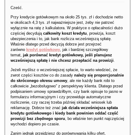
Cześć.
Przy kredycie gotówkowym na około 25 tys. zł i dochodzie netto
w okolicach 4,3 tys. zł najważniejsze jest, żeby nie patrzeć
wyłącznie na ratę z kalkulatora. W praktyce o opłacalności dużo
częściej decydują
całkowity koszt kredytu
, prowizja, koszt
ubezpieczenia i to, jak bank rozlicza wcześniejszą spłatę.
Właśnie dlatego przed decyzją dobrze jest przejrzeć
zarówno
kredyt gotówkowy
, jak i bardziej szczegółowy
temat,
jak porównać kredyt gotówkowy, jeśli planujesz
wcześniejszą spłatę i nie chcesz przepłacić na prowizji
.
Jeżeli myślisz o wcześniejszej spłacie, to warto wiedzieć, że
zwrot części kosztów co do zasady
należy się proporcjonalnie
do skróconego okresu umowy
, ale nie każdy bank robi to
całkowicie „bezobsługowo” z perspektywy klienta. Dlatego przed
podpisaniem umowy sprawdziłbym, czy bank opisuje to jasno w
formularzu informacyjnym i czy przewiduje automatyczne
rozliczenie, czy raczej trzeba później składać wniosek lub
reklamację. Dobrze też znać
jak działa wcześniejsza spłata
kredytu gotówkowego i kiedy bank powinien oddać część
prowizji bez zbędnego sporu
, bo właśnie ten punkt najczęściej
wychodzi dopiero po czasie.
Zanim jednak przejdziesz do porównywania kilku ofert,