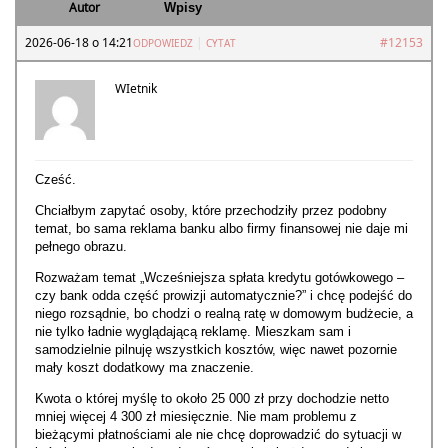
Autor
Wpisy
2026-06-18 o 14:21
|
#12153
ODPOWIEDZ
CYTAT
WIetnik
Cześć.
Chciałbym zapytać osoby, które przechodziły przez podobny
temat, bo sama reklama banku albo firmy finansowej nie daje mi
pełnego obrazu.
Rozważam temat „Wcześniejsza spłata kredytu gotówkowego –
czy bank odda część prowizji automatycznie?” i chcę podejść do
niego rozsądnie, bo chodzi o realną ratę w domowym budżecie, a
nie tylko ładnie wyglądającą reklamę. Mieszkam sam i
samodzielnie pilnuję wszystkich kosztów, więc nawet pozornie
mały koszt dodatkowy ma znaczenie.
Kwota o której myślę to około 25 000 zł przy dochodzie netto
mniej więcej 4 300 zł miesięcznie. Nie mam problemu z
bieżącymi płatnościami ale nie chcę doprowadzić do sytuacji w