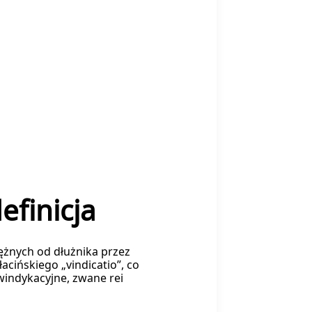
efinicja
ężnych od dłużnika przez
acińskiego „vindicatio”, co
indykacyjne, zwane rei