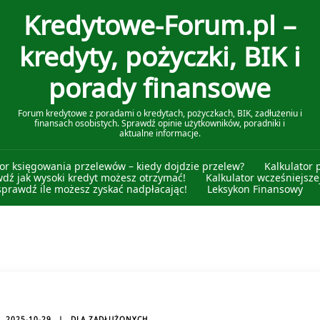
Kredytowe-Forum.pl –
kredyty, pożyczki, BIK i
porady finansowe
Forum kredytowe z poradami o kredytach, pożyczkach, BIK, zadłużeniu i
finansach osobistych. Sprawdź opinie użytkowników, poradniki i
aktualne informacje.
tor księgowania przelewów – kiedy dojdzie przelew?
Kalkulator 
wdź jak wysoki kredyt możesz otrzymać!
Kalkulator wcześniejszej
sprawdź ile możesz zyskać nadpłacając!
Leksykon Finansowy
2025-10-29
DLA ZADŁUŻONYCH