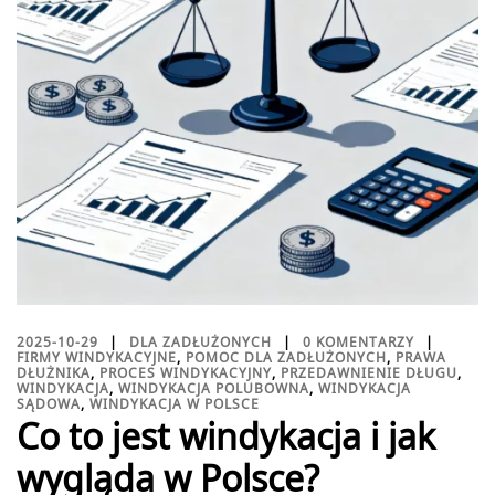
2025-10-29
DLA ZADŁUŻONYCH
0 KOMENTARZY
FIRMY WINDYKACYJNE
,
POMOC DLA ZADŁUŻONYCH
,
PRAWA
DŁUŻNIKA
,
PROCES WINDYKACYJNY
,
PRZEDAWNIENIE DŁUGU
,
WINDYKACJA
,
WINDYKACJA POLUBOWNA
,
WINDYKACJA
SĄDOWA
,
WINDYKACJA W POLSCE
Co to jest windykacja i jak
wygląda w Polsce?