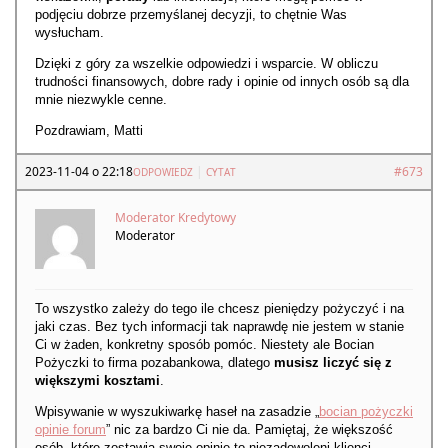
podjęciu dobrze przemyślanej decyzji, to chętnie Was
wysłucham.
Dzięki z góry za wszelkie odpowiedzi i wsparcie. W obliczu
trudności finansowych, dobre rady i opinie od innych osób są dla
mnie niezwykle cenne.
Pozdrawiam, Matti
2023-11-04 o 22:18
|
#673
ODPOWIEDZ
CYTAT
Moderator Kredytowy
Moderator
To wszystko zależy do tego ile chcesz pieniędzy pożyczyć i na
jaki czas. Bez tych informacji tak naprawdę nie jestem w stanie
Ci w żaden, konkretny sposób pomóc. Niestety ale Bocian
Pożyczki to firma pozabankowa, dlatego
musisz liczyć się z
większymi kosztami
.
Wpisywanie w wyszukiwarkę haseł na zasadzie „
bocian pożyczki
opinie forum
” nic za bardzo Ci nie da. Pamiętaj, że większość
osób, które zostawia swoje opinie to niezadowoleni klienci.