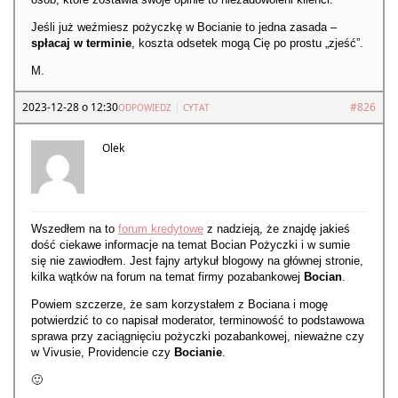
Jeśli już weźmiesz pożyczkę w Bocianie to jedna zasada –
spłacaj w terminie
, koszta odsetek mogą Cię po prostu „zjeść”.
M.
2023-12-28 o 12:30
|
#826
ODPOWIEDZ
CYTAT
Olek
Wszedłem na to
forum kredytowe
z nadzieją, że znajdę jakieś
dość ciekawe informacje na temat Bocian Pożyczki i w sumie
się nie zawiodłem. Jest fajny artykuł blogowy na głównej stronie,
kilka wątków na forum na temat firmy pozabankowej
Bocian
.
Powiem szczerze, że sam korzystałem z Bociana i mogę
potwierdzić to co napisał moderator, terminowość to podstawowa
sprawa przy zaciągnięciu pożyczki pozabankowej, nieważne czy
w Vivusie, Providencie czy
Bocianie
.
🙂