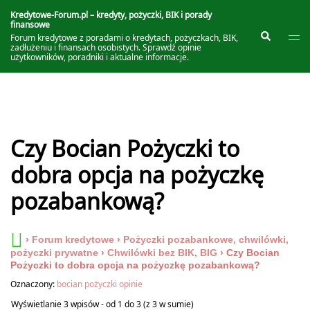
Przejdź
do
Kredytowe-Forum.pl – kredyty, pożyczki, BIK i porady
finansowe
treści
Prze
Szukaj
Forum kredytowe z poradami o kredytach, pożyczkach, BIK,
me
zadłużeniu i finansach osobistych. Sprawdź opinie
użytkowników, poradniki i aktualne informacje.
Czy Bocian Pożyczki to
dobra opcja na pożyczkę
pozabankową?
›
Forum kredytowe
›
Pożyczki pozabankowe, chwilówki,
pożyczki prywatne
›
Chwilówki bez BIK, BIG
›
Czy Bocian
Pożyczki to dobra opcja na pożyczkę pozabankową?
Oznaczony:
bocian pożyczki opinie
Wyświetlanie 3 wpisów - od 1 do 3 (z 3 w sumie)