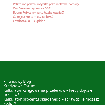
Potrzebna pewna pożyczka pozabankowa, pomocy!
Czy Provident sprawdza BIK?
Bocian Pożyczki – na co trzeba uważać?
Co to jest konto mieszkaniowe?
Chwilówka, a BIK, gdzie?
Finansowy Blog
Kredytowe Forum
Kalkulator księgowania przelewów – kiedy dojdzie
przelew?
Kalkulator procentu składanego – sprawdź ile możesz
zyskać!