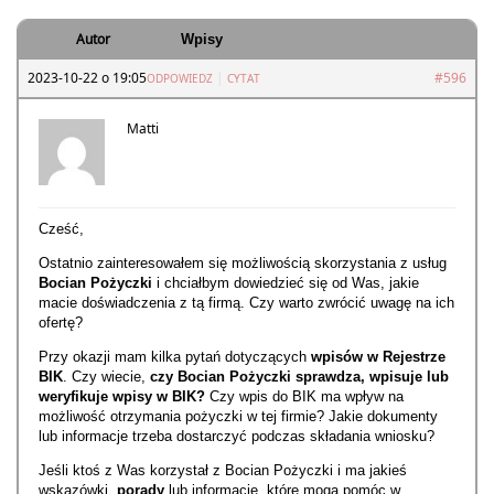
Autor
Wpisy
2023-10-22 o 19:05
|
#596
ODPOWIEDZ
CYTAT
Matti
Cześć,
Ostatnio zainteresowałem się możliwością skorzystania z usług
Bocian Pożyczki
i chciałbym dowiedzieć się od Was, jakie
macie doświadczenia z tą firmą. Czy warto zwrócić uwagę na ich
ofertę?
Przy okazji mam kilka pytań dotyczących
wpisów w Rejestrze
BIK
. Czy wiecie,
czy Bocian Pożyczki sprawdza, wpisuje lub
weryfikuje wpisy w BIK?
Czy wpis do BIK ma wpływ na
możliwość otrzymania pożyczki w tej firmie? Jakie dokumenty
lub informacje trzeba dostarczyć podczas składania wniosku?
Jeśli ktoś z Was korzystał z Bocian Pożyczki i ma jakieś
wskazówki,
porady
lub informacje, które mogą pomóc w