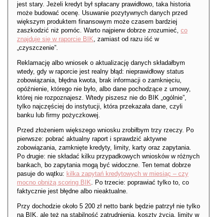
jest stary. Jeżeli kredyt był spłacany prawidłowo, taka historia
może budować ocenę. Usuwanie pozytywnych danych przed
większym produktem finansowym może czasem bardziej
zaszkodzić niż pomóc. Warto najpierw dobrze zrozumieć,
co
znajduje się w raporcie BIK
, zamiast od razu iść w
„czyszczenie”.
Reklamację albo wniosek o aktualizację danych składałbym
wtedy, gdy w raporcie jest realny błąd: nieprawidłowy status
zobowiązania, błędna kwota, brak informacji o zamknięciu,
opóźnienie, którego nie było, albo dane pochodzące z umowy,
której nie rozpoznajesz. Wtedy piszesz nie do BIK „ogólnie”,
tylko najczęściej do instytucji, która przekazała dane, czyli
banku lub firmy pożyczkowej.
Przed złożeniem większego wniosku zrobiłbym trzy rzeczy. Po
pierwsze: pobrać aktualny raport i sprawdzić aktywne
zobowiązania, zamknięte kredyty, limity, karty oraz zapytania.
Po drugie: nie składać kilku przypadkowych wniosków w różnych
bankach, bo zapytania mogą być widoczne. Ten temat dobrze
pasuje do wątku:
kilka zapytań kredytowych w miesiąc – czy
mocno obniżą scoring BIK
. Po trzecie: poprawiać tylko to, co
faktycznie jest błędne albo nieaktualne.
Przy dochodzie około 5 200 zł netto bank będzie patrzył nie tylko
na BIK, ale też na stabilność zatrudnienia, koszty życia, limity w