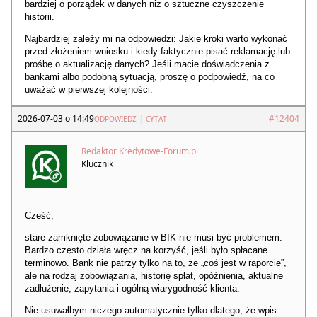
bardziej o porządek w danych niż o sztuczne czyszczenie
historii.
Najbardziej zależy mi na odpowiedzi: Jakie kroki warto wykonać
przed złożeniem wniosku i kiedy faktycznie pisać reklamację lub
prośbę o aktualizację danych? Jeśli macie doświadczenia z
bankami albo podobną sytuacją, proszę o podpowiedź, na co
uważać w pierwszej kolejności.
2026-07-03 o 14:49
|
#12404
ODPOWIEDZ
CYTAT
Redaktor Kredytowe-Forum.pl
Klucznik
Cześć,
stare zamknięte zobowiązanie w BIK nie musi być problemem.
Bardzo często działa wręcz na korzyść, jeśli było spłacane
terminowo. Bank nie patrzy tylko na to, że „coś jest w raporcie”,
ale na rodzaj zobowiązania, historię spłat, opóźnienia, aktualne
zadłużenie, zapytania i ogólną wiarygodność klienta.
Nie usuwałbym niczego automatycznie tylko dlatego, że wpis