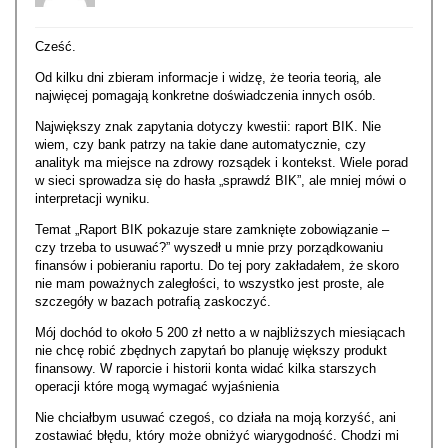
Cześć.
Od kilku dni zbieram informacje i widzę, że teoria teorią, ale
najwięcej pomagają konkretne doświadczenia innych osób.
Największy znak zapytania dotyczy kwestii: raport BIK. Nie
wiem, czy bank patrzy na takie dane automatycznie, czy
analityk ma miejsce na zdrowy rozsądek i kontekst. Wiele porad
w sieci sprowadza się do hasła „sprawdź BIK”, ale mniej mówi o
interpretacji wyniku.
Temat „Raport BIK pokazuje stare zamknięte zobowiązanie –
czy trzeba to usuwać?” wyszedł u mnie przy porządkowaniu
finansów i pobieraniu raportu. Do tej pory zakładałem, że skoro
nie mam poważnych zaległości, to wszystko jest proste, ale
szczegóły w bazach potrafią zaskoczyć.
Mój dochód to około 5 200 zł netto a w najbliższych miesiącach
nie chcę robić zbędnych zapytań bo planuję większy produkt
finansowy. W raporcie i historii konta widać kilka starszych
operacji które mogą wymagać wyjaśnienia
Nie chciałbym usuwać czegoś, co działa na moją korzyść, ani
zostawiać błędu, który może obniżyć wiarygodność. Chodzi mi