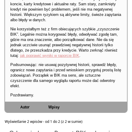
koncie, karty kredytowe i aktualne raty. Sam stary, zamknięty
kredyt nie powinien być problemem, jeśli nie ma negatywnej
historii. Większym ryzykiem są aktywne limity, świeże zapytania
albo błędy w danych.
Nie korzystałbym też z firm obiecujących szybkie „czyszczenie
BIK”. Legalnie można korygować błędy, odwoływać zgodę tam,
gdzie ma ona znaczenie, albo porządkować dane. Nie da się
jednak uczciwie usunąć prawdziwej negatywnej historii tylko
dlatego, że przeszkadza przy kredycie. Warto zerknąć również
tutaj:
jak poprawić wyniki w raporcie BIK
.
Podsumowując: nie usuwaj pozytywnej historii, sprawdź błędy,
ogranicz nowe zapytania i przed wnioskiem przygotuj prostą listę
zobowiązań. Porządek w BIK ma sens, ale sztuczne
czyszczenie dla samego wyglądu raportu może dać odwrotny
efekt.
Pozdrawiamy.
Autor
Wpisy
Wyświetlanie 2 wpisów - od 1 do 2 (z 2 w sumie)