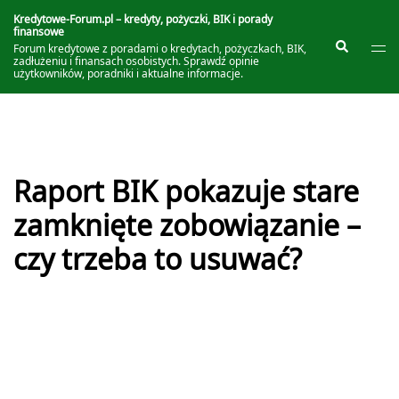
Przejdź
do
Kredytowe-Forum.pl – kredyty, pożyczki, BIK i porady
finansowe
treści
Prze
Szukaj
Forum kredytowe z poradami o kredytach, pożyczkach, BIK,
me
zadłużeniu i finansach osobistych. Sprawdź opinie
użytkowników, poradniki i aktualne informacje.
Raport BIK pokazuje stare
zamknięte zobowiązanie –
czy trzeba to usuwać?