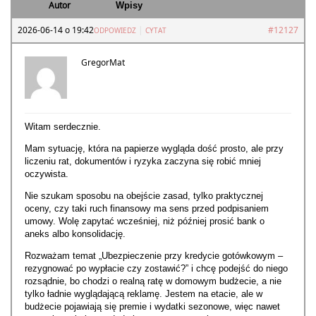
Autor
Wpisy
2026-06-14 o 19:42
|
#12127
ODPOWIEDZ
CYTAT
GregorMat
Witam serdecznie.
Mam sytuację, która na papierze wygląda dość prosto, ale przy
liczeniu rat, dokumentów i ryzyka zaczyna się robić mniej
oczywista.
Nie szukam sposobu na obejście zasad, tylko praktycznej
oceny, czy taki ruch finansowy ma sens przed podpisaniem
umowy. Wolę zapytać wcześniej, niż później prosić bank o
aneks albo konsolidację.
Rozważam temat „Ubezpieczenie przy kredycie gotówkowym –
rezygnować po wypłacie czy zostawić?” i chcę podejść do niego
rozsądnie, bo chodzi o realną ratę w domowym budżecie, a nie
tylko ładnie wyglądającą reklamę. Jestem na etacie, ale w
budżecie pojawiają się premie i wydatki sezonowe, więc nawet