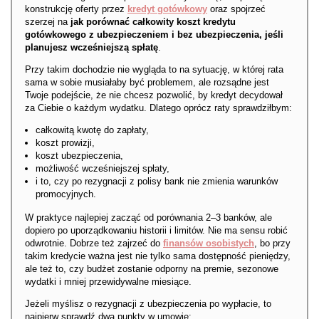
konstrukcję oferty przez
kredyt gotówkowy
oraz spojrzeć
szerzej na
jak porównać całkowity koszt kredytu
gotówkowego z ubezpieczeniem i bez ubezpieczenia, jeśli
planujesz wcześniejszą spłatę
.
Przy takim dochodzie nie wygląda to na sytuację, w której rata
sama w sobie musiałaby być problemem, ale rozsądne jest
Twoje podejście, że nie chcesz pozwolić, by kredyt decydował
za Ciebie o każdym wydatku. Dlatego oprócz raty sprawdziłbym:
całkowitą kwotę do zapłaty,
koszt prowizji,
koszt ubezpieczenia,
możliwość wcześniejszej spłaty,
i to, czy po rezygnacji z polisy bank nie zmienia warunków
promocyjnych.
W praktyce najlepiej zacząć od porównania 2–3 banków, ale
dopiero po uporządkowaniu historii i limitów. Nie ma sensu robić
odwrotnie. Dobrze też zajrzeć do
finansów osobistych
, bo przy
takim kredycie ważna jest nie tylko sama dostępność pieniędzy,
ale też to, czy budżet zostanie odporny na premie, sezonowe
wydatki i mniej przewidywalne miesiące.
Jeżeli myślisz o rezygnacji z ubezpieczenia po wypłacie, to
najpierw sprawdź dwa punkty w umowie: