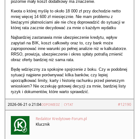
pozornie mały koszt dodatkowy ma znaczenie.
Kwota o której myślę to około 18 000 zł przy dochodzie netto
mniej więcej 14 600 zł miesięcznie. Nie mam problemu z
bieżącymi płatnościami ale nie chcę doprowadzić do sytuacji w
której rata zacznie decydować za mnie o każdym wydatku
Najbardziej zastanawia mnie ubezpieczenie kredytu, wpływ
zapytań na BIK, koszt całkowity oraz to, czy bank może
zaproponować inne warunki po pełnej analizie niż w kalkulatorze.
RRSO, prowizja, ubezpieczenie i okres spłaty potrafią zmienić
obraz oferty bardziej niż sama rata.
Będę wdzięczny za spokojne spojrzenie z boku. Czy w podobnej
sytuacji najpierw porównywać kilka banków, czy lepiej
uporządkować limity, karty i historię rachunku przed pierwszym
wnioskiem? Nie oczekuję gotowej decyzji za mnie, bardziej listy
ryzyk i dokumentów, które warto sprawdzić.
2026-06-21 o 21:04
|
#12190
ODPOWIEDZ
CYTAT
Redaktor Kredytowe-Forum.pl
Klucznik