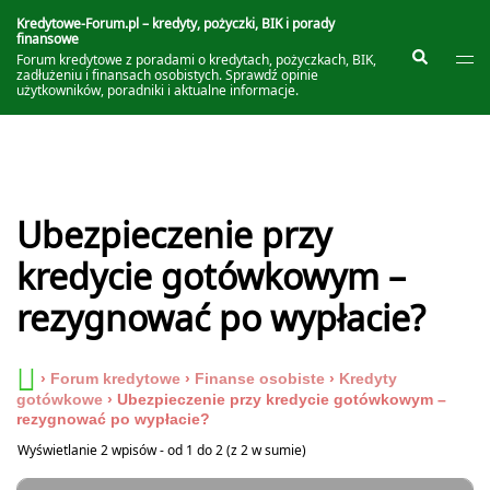
Przejdź
do
Kredytowe-Forum.pl – kredyty, pożyczki, BIK i porady
finansowe
treści
Prze
Szukaj
Forum kredytowe z poradami o kredytach, pożyczkach, BIK,
me
zadłużeniu i finansach osobistych. Sprawdź opinie
użytkowników, poradniki i aktualne informacje.
Ubezpieczenie przy
kredycie gotówkowym –
rezygnować po wypłacie?
›
Forum kredytowe
›
Finanse osobiste
›
Kredyty
gotówkowe
›
Ubezpieczenie przy kredycie gotówkowym –
rezygnować po wypłacie?
Wyświetlanie 2 wpisów - od 1 do 2 (z 2 w sumie)