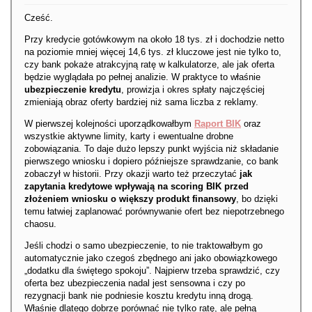
Cześć.
Przy kredycie gotówkowym na około 18 tys. zł i dochodzie netto
na poziomie mniej więcej 14,6 tys. zł kluczowe jest nie tylko to,
czy bank pokaże atrakcyjną ratę w kalkulatorze, ale jak oferta
będzie wyglądała po pełnej analizie. W praktyce to właśnie
ubezpieczenie kredytu
, prowizja i okres spłaty najczęściej
zmieniają obraz oferty bardziej niż sama liczba z reklamy.
W pierwszej kolejności uporządkowałbym
Raport BIK
oraz
wszystkie aktywne limity, karty i ewentualne drobne
zobowiązania. To daje dużo lepszy punkt wyjścia niż składanie
pierwszego wniosku i dopiero późniejsze sprawdzanie, co bank
zobaczył w historii. Przy okazji warto też przeczytać
jak
zapytania kredytowe wpływają na scoring BIK przed
złożeniem wniosku o większy produkt finansowy
, bo dzięki
temu łatwiej zaplanować porównywanie ofert bez niepotrzebnego
chaosu.
Jeśli chodzi o samo ubezpieczenie, to nie traktowałbym go
automatycznie jako czegoś zbędnego ani jako obowiązkowego
„dodatku dla świętego spokoju”. Najpierw trzeba sprawdzić, czy
oferta bez ubezpieczenia nadal jest sensowna i czy po
rezygnacji bank nie podniesie kosztu kredytu inną drogą.
Właśnie dlatego dobrze porównać nie tylko ratę, ale pełną