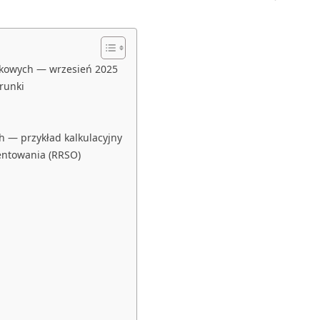
wkowych — wrzesień 2025
runki
h — przykład kalkulacyjny
entowania (RRSO)