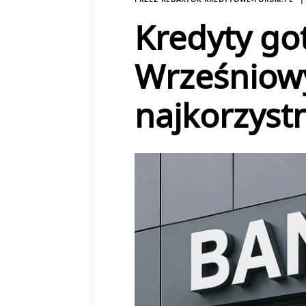
Kredyty go
Wrześniowy
najkorzystn