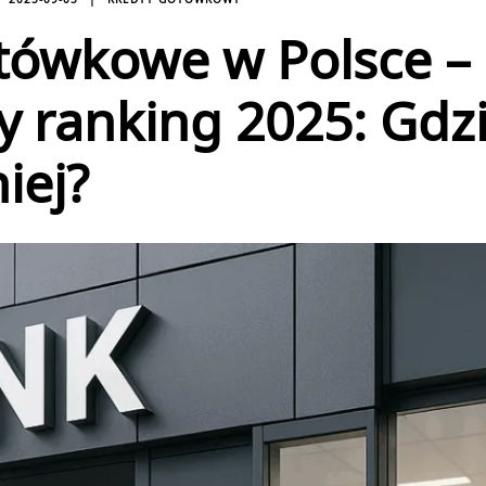
tówkowe w Polsce –
 ranking 2025: Gdzi
iej?