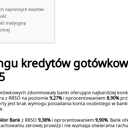
ch najniższych kosztów
ność
ść tradycyjną
ilnej
ingu kredytów gotówko
5
tówkowych zdominowały banki oferujące najbardziej kon
era z RRSO na poziomie
9,27%
i oprocentowaniem
8,90%
przy
ferty jest brak wymogu posiadania konta osobistego w banku
w.
Alior Bank
z RRSO
9,38%
i oprocentowaniem
9,90%
. Bank o
 zachowaniu zerowej prowizji i nie wymaga otwierania rac