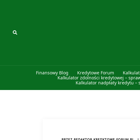
Przejdź
do
treści
Szukaj
Finansowy Blog
Kredytowe Forum
Kalkula
Kalkulator zdolności kredytowej – spra
Kalkulator nadpłaty kredytu – 
PRZEZ
REDAKTOR KREDYTOWE-FORUM.PL