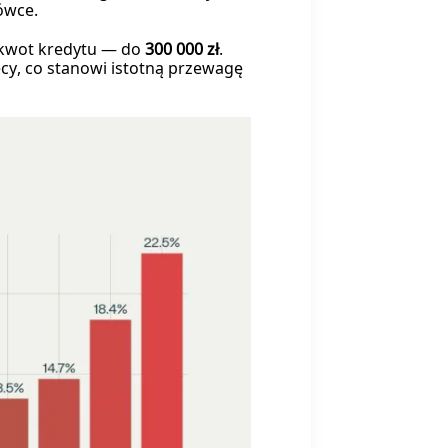
ówce.
 kwot kredytu — do
300 000 zł
.
ęcy, co stanowi istotną przewagę