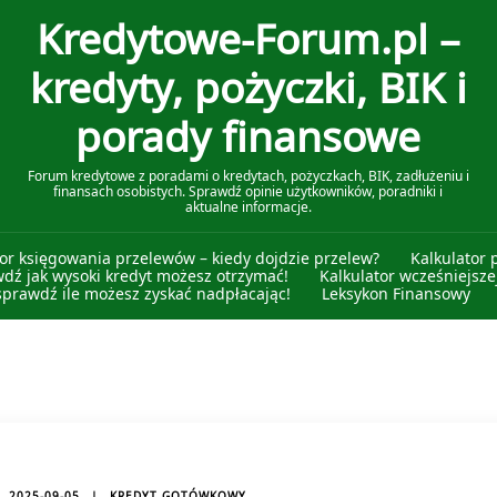
Kredytowe-Forum.pl –
kredyty, pożyczki, BIK i
porady finansowe
Forum kredytowe z poradami o kredytach, pożyczkach, BIK, zadłużeniu i
finansach osobistych. Sprawdź opinie użytkowników, poradniki i
aktualne informacje.
tor księgowania przelewów – kiedy dojdzie przelew?
Kalkulator 
wdź jak wysoki kredyt możesz otrzymać!
Kalkulator wcześniejszej
sprawdź ile możesz zyskać nadpłacając!
Leksykon Finansowy
2025-09-05
KREDYT GOTÓWKOWY